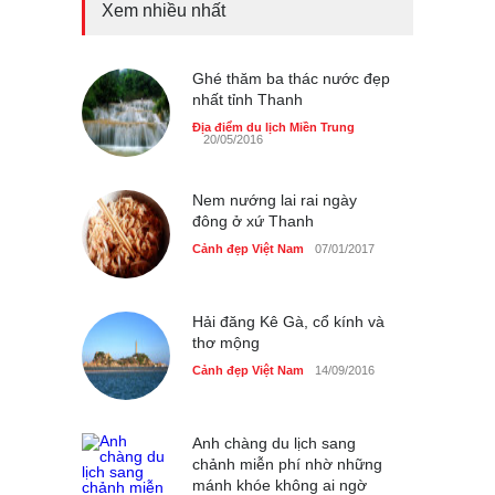
Xem nhiều nhất
Những món ăn đồng quê
dân dã ở Sài Gòn
Cảnh đẹp Việt Nam
Ghé thăm ba thác nước đẹp
25/04/2020
nhất tỉnh Thanh
Nhiều hoạt động tôn vinh
Địa điểm du lịch Miền Trung
20/05/2016
nhà giáo tại Đầm Sen
Cảnh đẹp Việt Nam
25/04/2020
Nem nướng lai rai ngày
đông ở xứ Thanh
Cảnh đẹp Việt Nam
07/01/2017
Hải đăng Kê Gà, cổ kính và
thơ mộng
Cảnh đẹp Việt Nam
14/09/2016
Anh chàng du lịch sang
chảnh miễn phí nhờ những
mánh khóe không ai ngờ