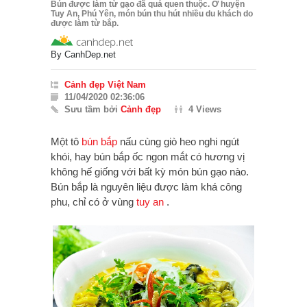
Bún được làm từ gạo đã quá quen thuộc. Ở huyện
Tuy An, Phú Yên, món bún thu hút nhiều du khách do
được làm từ bắp.
By
CanhDep.net
Cảnh đẹp Việt Nam
11/04/2020 02:36:06
Sưu tầm bởi
Cảnh đẹp
4 Views
Một tô
bún bắp
nấu cùng giò heo nghi ngút
khói, hay bún bắp ốc ngon mắt có hương vị
không hế giống với bất kỳ món bún gạo nào.
Bún bắp là nguyên liệu được làm khá công
phu, chỉ có ở vùng
tuy an
.