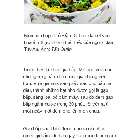
Món bún bắp ốc ở Đầm Ô Loan là nét văn
hóa ẩm thực không thể thiếu của người dân
Tuy An. Ảnh:
Tấn Quân.
Trước tiên là khâu giã bắp. Một mẻ vừa cối
chừng 5 kg bắp khô được
giã chung với
trấu
.
Vừa giã vừa sàng sảy sao cho bắp nát
đều, thành những hạt nhỏ được gọi là gạo
bắp, sàng loại bỏ cám mày, sau đó đem gạo
bắp ngâm nước trong 30 phút, rồi vớt ra ủ
một ngày một đêm cho lên men chua.
Gạo bắp sau khi ủ được cho ra nia phun
nước giữ ẩm, để ba ngày sau mới đem ngâm