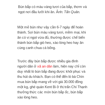
Bún bắp có màu vàng tươi của bắp, thơm và
ngọt nơi đầu lưỡi khi ăn. Ảnh:
Tấn Quân.
Một mẻ bún như vậy cần 6-7 ngày để hoàn
thành. Sợi bún màu vàng tươi, mềm mại, khi
ăn có vị ngọt vừa đủ, thường được chế biến
thành bún bắp giò heo, xào lòng heo hay ăn
cùng canh chua cá bống.
Trước đây bún bắp được nhiều gia đình
người dân ở
xã an dân
làm, hiện nay chỉ còn
duy nhất lò bún bắp đang được khôi phục và
thu hút du khách. Bạn có thể đến lò bà Chín
mua bún bắp mang về với giá 30.000 đồng
một kg, ghé quán Kent Bi ở thị trấn Chí Thạnh
thưởng thức các món bún bắp ốc, bún bắp
xào lòng heo.