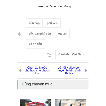
Tham gia Page cộng đồng
bún bắp
phú yên
đặc sản phú yên
tuy an
xã an dân
Cảnh đẹp Việt Nam
Chọn áo khoác
Lễ hội Halloween
phù hợp cho phượt
huyền bí trên đỉnh
thủ
Bà Nà
Cùng chuyên mục