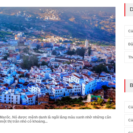
D
Cả
Đặ
Th
B
Cả
 Marốc. Nó được mệnh danh là ngôi làng màu xanh nhờ những căn
Cả
ột thị trấn nhỏ có khoảng...