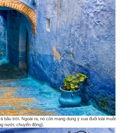
à bầu trời. Ngoài ra, nó còn mang dụng ý xua đuổi loài muỗi
òng nước chuyển động).