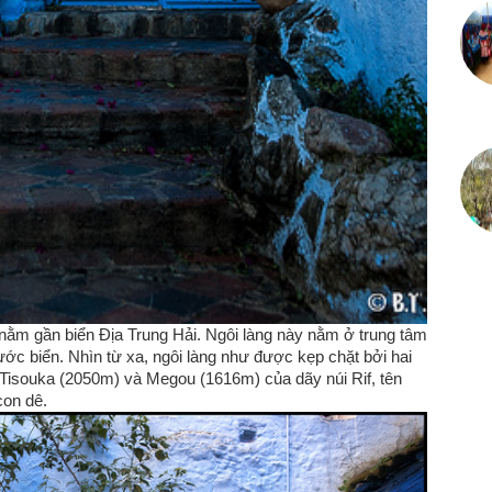
 nằm gần biển Địa Trung Hải. Ngôi làng này nằm ở trung tâm
ớc biển. Nhìn từ xa, ngôi làng như được kẹp chặt bởi hai
 Tisouka (2050m) và Megou (1616m) của dãy núi Rif, tên
con dê.