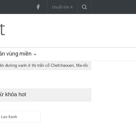
ản vùng miền
iên đường xanh ở thị trấn cổ Chefchaouen, Ma-rốc
ừ khóa hot
 Lao Xanh