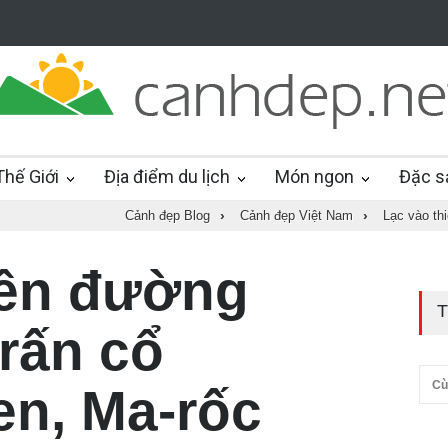
hế Giới
Địa điểm du lịch
Món ngon
Đặc s
Cảnh đẹp Blog
›
Cảnh đẹp Việt Nam
›
Lạc vào th
iên đường
T
trấn cổ
Cù
n, Ma-rốc