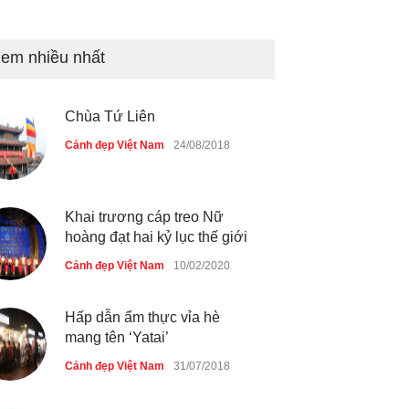
Tam giác mạch khoe sắc bên
bờ hồ Hà Nội
em nhiều nhất
Cảnh đẹp Việt Nam
25/04/2020
Chùa Tứ Liên
Bán đảo Sơn Trà sẽ là khu
du lịch quốc gia
Cảnh đẹp Việt Nam
24/08/2018
Cảnh đẹp Việt Nam
24/04/2020
Khai trương cáp treo Nữ
hoàng đạt hai kỷ lục thế giới
Cảnh đẹp Việt Nam
10/02/2020
Hấp dẫn ẩm thực vỉa hè
mang tên ‘Yatai’
Cảnh đẹp Việt Nam
31/07/2018