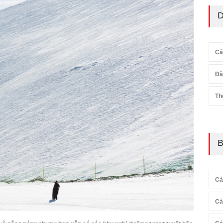
D
Cả
Đặ
Th
B
Cả
Cả