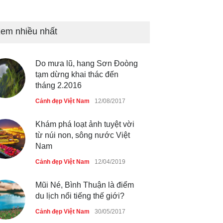
Bán đảo Sơn Trà sẽ là khu
du lịch quốc gia
em nhiều nhất
Cảnh đẹp Việt Nam
24/04/2020
Do mưa lũ, hang Sơn Đoòng
Những món ăn đồng quê dân
tạm dừng khai thác đến
dã ở Sài Gòn
tháng 2.2016
Cảnh đẹp Việt Nam
25/04/2020
Cảnh đẹp Việt Nam
12/08/2017
Khám phá loạt ảnh tuyệt vời
từ núi non, sông nước Việt
Nam
Cảnh đẹp Việt Nam
12/04/2019
Mũi Né, Bình Thuận là điểm
du lịch nổi tiếng thế giới?
Cảnh đẹp Việt Nam
30/05/2017