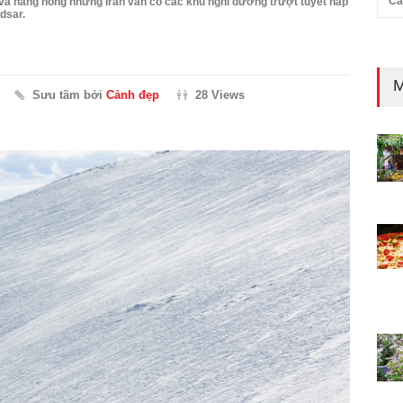
Cả
và nắng nóng nhưng Iran vẫn có các khu nghỉ dưỡng trượt tuyết hấp
dsar.
M
Sưu tầm bởi
Cảnh đẹp
28 Views