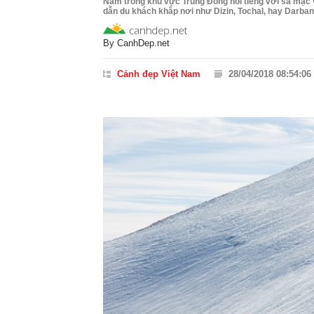
Nằm trong khu vực Trung Đông nổi tiếng với sa mạc 
dẫn du khách khắp nơi như Dizin, Tochal, hay Darban
By
CanhDep.net
Cảnh đẹp Việt Nam
28/04/2018 08:54:06