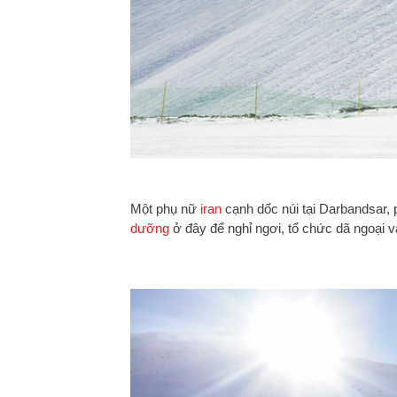
Một phụ nữ
iran
cạnh dốc núi tại
Darbandsar, 
dưỡng
ở đây để nghỉ ngơi, tổ chức dã ngoại v