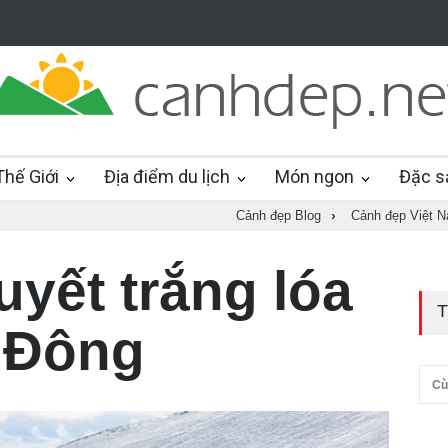
hế Giới
Địa điểm du lịch
Món ngon
Đặc s
Cảnh đẹp Blog
›
Cảnh đẹp Việt 
uyết trắng lóa
T
 Đông
Cù