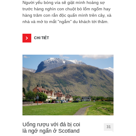
Người yếu bóng vía sẽ giật mình hoảng sợ
trước hàng nghìn con chuột bò lổm ngổm hay
hàng trăm con rắn độc quấn mình trên cây, xà
nhà và mở to mắt "ngắm" du khách tới thăm.
CHI TIẾT
Uống rượu với đá bị coi
31
là ngớ ngẩn ở Scotland