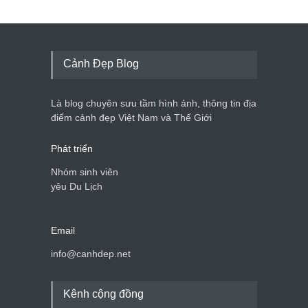
Bán đảo Sơn Trà sẽ là khu
du lịch quốc gia
Cảnh đẹp Việt Nam
24/04/2020
Cảnh Đẹp Blog
Những món ăn đồng quê
dân dã ở Sài Gòn
Là blog chuyên sưu tầm hình ảnh, thông tin địa
Cảnh đẹp Việt Nam
25/04/2020
điểm cảnh đẹp Việt Nam và Thế Giới
Phát triển
Nhóm sinh viên
yêu Du Lịch
Email
info@canhdep.net
Kênh cộng đồng