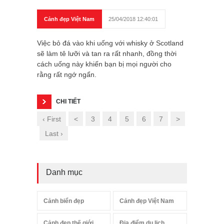
Cảnh đẹp Việt Nam
25/04/2018 12:40:01
Việc bỏ đá vào khi uống với whisky ở Scotland
sẽ làm tê lưỡi và tan ra rất nhanh, đồng thời
cách uống này khiến bạn bị mọi người cho
rằng rất ngớ ngẩn.
CHI TIẾT
‹ First
<
3
4
5
6
7
>
Last ›
Danh mục
Cảnh biển đẹp
Cảnh đẹp Việt Nam
Cảnh đẹp thế giới
Địa điểm du lịch