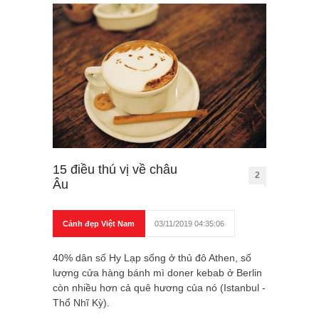
15 điều thú vị về châu
2
Âu
Cảnh đẹp Việt Nam
03/11/2019 04:35:06
40% dân số Hy Lạp sống ở thủ đô Athen, số
lượng cửa hàng bánh mì doner kebab ở Berlin
còn nhiều hơn cả quê hương của nó (Istanbul -
Thổ Nhĩ Kỳ).