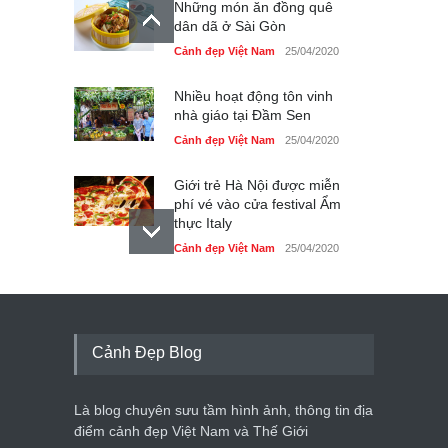
Những món ăn đồng quê
dân dã ở Sài Gòn
Cảnh đẹp Việt Nam
25/04/2020
Nhiều hoạt động tôn vinh
nhà giáo tại Đầm Sen
Cảnh đẹp Việt Nam
25/04/2020
Giới trẻ Hà Nội được miễn
phí vé vào cửa festival Ẩm
thực Italy
Cảnh đẹp Việt Nam
25/04/2020
Tam giác mạch khoe sắc
bên bờ hồ Hà Nội
Cảnh đẹp Việt Nam
25/04/2020
Cảnh Đẹp Blog
Bán đảo Sơn Trà sẽ là khu
du lịch quốc gia
Là blog chuyên sưu tầm hình ảnh, thông tin địa
Cảnh đẹp Việt Nam
24/04/2020
điểm cảnh đẹp Việt Nam và Thế Giới