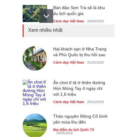
Bán đảo Sơn Trà sẽ là khu
du lịch quốc gia
Cảnh đẹp Việt Nam
24/04/2020
Xem nhiều nhất
Những món ăn đồng quê
dân dã ở Sài Gòn
Cảnh đẹp Việt Nam
Hai khách sạn ở Nha Trang
25/04/2020
và Phú Quốc bị thu hồi sao
Nhiều hoạt động tôn vinh
Cảnh đẹp Việt Nam
31/03/2020
nhà giáo tại Đầm Sen
Cảnh đẹp Việt Nam
25/04/2020
Ăn chơi tĩ tã ở thiên đường
Hòn Móng Tay 4 ngày chỉ
với 1,6 triệu
Cảnh đẹp Việt Nam
26/12/2019
Thảo nguyên Mông Cổ bình
yên mùa thu đến
Địa điểm du lịch Quốc Tế
20/05/2016