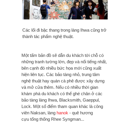
Các lối đi bậc thang trong làng Ihwa cũng trở
thành tác phẩm nghệ thuật.
Một tấm bản đồ sẽ dẫn du khách tới chỗ có
những tranh tường lớn, đẹp và nổi tiếng nhất,
bên cạnh đó nhiều bức họa mới cũng xuất
hiện liên tục. Các
bảo tàng nhỏ, trung tâm
nghệ thuật hay quán cà phê được xây dựng
và mở cửa thêm. Nếu có nhiều thời gian
khám phá du khách có thể ghé chân ở các
bảo tàng làng Ihwa, Blacksmith, Gaeppul,
Lock. Một số điểm tham quan khác là công
viên Naksan, làng
hanok
- quê hương
cựu
tổng thống Rhee Syngman...