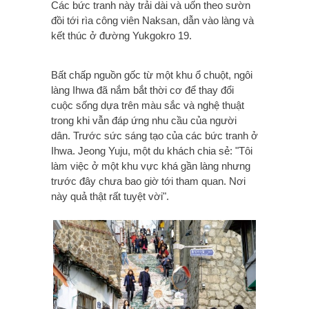
Các bức tranh này trải dài và uốn theo sườn
đồi tới rìa công viên Naksan, dẫn vào làng và
kết thúc ở đường Yukgokro 19.
Bất chấp nguồn gốc từ một khu ổ chuột, n
gôi
làng Ihwa đã
nắm bắt thời cơ để thay đổi
cuộc sống dựa trên màu sắc và nghệ thuật
trong khi vẫn đáp ứng nhu cầu của người
dân.
Trước sức sáng tạo của các bức tranh ở
Ihwa. Jeong Yuju, một du khách chia sẻ: "Tôi
làm việc ở một khu vực khá gần làng nhưng
trước đây chưa bao giờ tới tham quan. Nơi
này quả thật rất tuyệt vời".