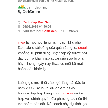
trở thành điểm đến thu hút khách du lịch.
By
CanhDep.net
Cảnh đẹp Việt Nam
26/06/2019 04:40:06
Sưu tầm bởi
Cảnh đẹp
1 Views
ihwa
là một ngôi làng nằm cách khu phố
Daehakno sôi động của quận Jongno,
seoul
khoảng 10 phút đi bộ. Một thập kỷ trước nơi
đây còn là khu nhà xập xệ sắp sửa bị phá
hủy, nhưng ngày nay Ihwa có một bộ mặt
hoàn toàn khác lạ.
Luồng gió mới thổi vào ngôi làng bắt đầu từ
năm 2006. Đó là khi dự án Art in City -
Naksan tập hợp hàng chục
nghệ sĩ
và kết
hợp với chính quyền địa phương tạo nên 64
tác phẩm sắp đặt. Kế hoạch này dự tính tạo