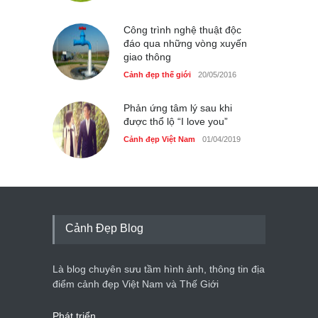
Công trình nghệ thuật độc
đáo qua những vòng xuyến
giao thông
Cảnh đẹp thế giới
20/05/2016
Phản ứng tâm lý sau khi
được thổ lộ “I love you”
Cảnh đẹp Việt Nam
01/04/2019
Cảnh Đẹp Blog
Là blog chuyên sưu tầm hình ảnh, thông tin địa
điểm cảnh đẹp Việt Nam và Thế Giới
Phát triển