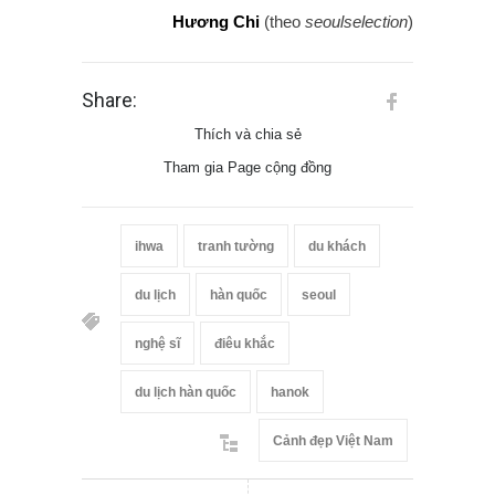
Hương Chi
(theo
seoulselection
)
Share:
Thích và chia sẻ
Tham gia Page cộng đồng
ihwa
tranh tường
du khách
du lịch
hàn quốc
seoul
nghệ sĩ
điêu khắc
du lịch hàn quốc
hanok
Cảnh đẹp Việt Nam