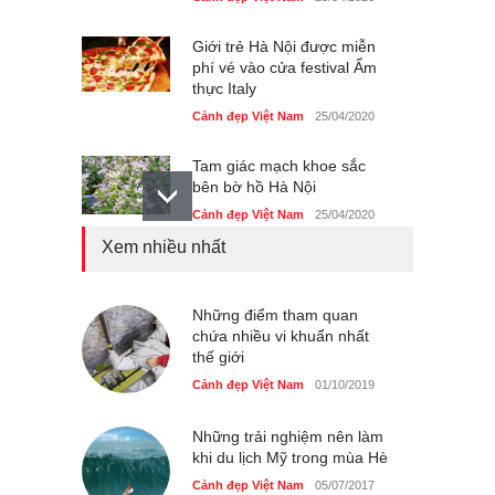
Giới trẻ Hà Nội được miễn
phí vé vào cửa festival Ẩm
thực Italy
Cảnh đẹp Việt Nam
25/04/2020
Tam giác mạch khoe sắc
bên bờ hồ Hà Nội
Cảnh đẹp Việt Nam
25/04/2020
Xem nhiều nhất
Bán đảo Sơn Trà sẽ là khu
du lịch quốc gia
Cảnh đẹp Việt Nam
Những điểm tham quan
24/04/2020
chứa nhiều vi khuẩn nhất
thế giới
Những món ăn đồng quê
dân dã ở Sài Gòn
Cảnh đẹp Việt Nam
01/10/2019
Cảnh đẹp Việt Nam
25/04/2020
Những trải nghiệm nên làm
khi du lịch Mỹ trong mùa Hè
Cảnh đẹp Việt Nam
05/07/2017