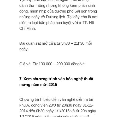
cảnh thơ mộng nhưng không kém phần sinh
động, nhộn nhịp của đường phố Sài gòn trong
những ngày tết Dương lịch. Tại đây còn là nơi
diễn ra loạt bắn pháo hoa tuyệt vời ở TP. Hồ
Chí Minh.
Đài quan sát mở cửa từ 9h30 – 21h30 mỗi
ngày.
Giá vé: Từ 130.000 – 200.000 đồng/vé.
7. Xem chương trình văn hóa nghệ thuật
mừng năm mới 2015
Chương trình biểu diễn văn nghệ diễn ra tại
khu A, công viên 23/9 từ 20h30 ngày 31-12-
2014 đến 0h30 ngày 1/1/2015 và từ 20h ngày
1/1/2015 với sự tham gia của nhiều ca sĩ,