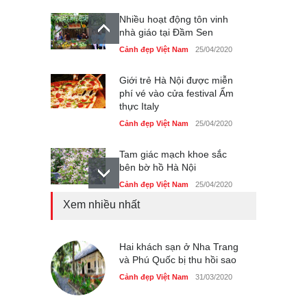
Nhiều hoạt động tôn vinh
nhà giáo tại Đầm Sen
Cảnh đẹp Việt Nam
25/04/2020
Giới trẻ Hà Nội được miễn
phí vé vào cửa festival Ẩm
thực Italy
Cảnh đẹp Việt Nam
25/04/2020
Tam giác mạch khoe sắc
bên bờ hồ Hà Nội
Cảnh đẹp Việt Nam
25/04/2020
Xem nhiều nhất
Bán đảo Sơn Trà sẽ là khu
du lịch quốc gia
Cảnh đẹp Việt Nam
Hai khách sạn ở Nha Trang
24/04/2020
và Phú Quốc bị thu hồi sao
Những món ăn đồng quê
Cảnh đẹp Việt Nam
31/03/2020
dân dã ở Sài Gòn
Cảnh đẹp Việt Nam
25/04/2020