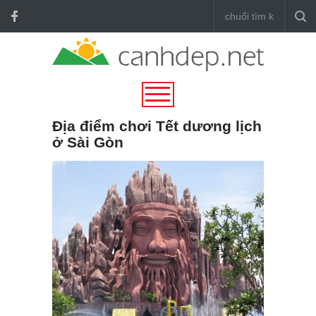
Địa điểm chơi Tết dương lịch
ở Sài Gòn