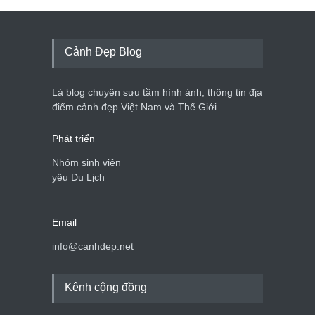
Cảnh Đẹp Blog
Là blog chuyên sưu tầm hình ảnh, thông tin địa
điểm cảnh đẹp Việt Nam và Thế Giới
Phát triển
Nhóm sinh viên
yêu Du Lịch
Email
info@canhdep.net
Kênh cộng đồng