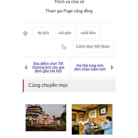
Thích và chia sẻ
Tham gia Page cộng đồng
du lịch
sài gòn
suối tiên
Cảnh đẹp Việt Nam
Địa điểm chơi Tết
Hà Nội lung linh
Dương lịch cho gia
đón chào năm mới
đình gần Hà Nội
Cùng chuyên mục