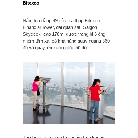
Bitexco
Nằm trên tầng 49 của tòa tháp Bitexco
Financial Tower, đài quan sát “Saigon
Skydeck” cao 178m, được trang bị 6 ống
nhòm tầm xa, có khả năng quay ngang 360
độ và quay lên xuống góc 50 độ.
Tại đây, các bạn có thể ngắm trọn khung