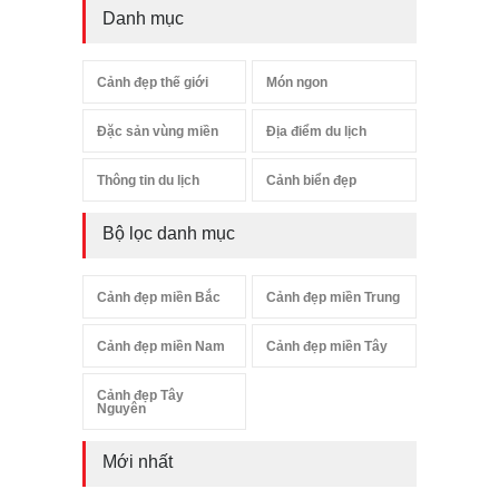
Danh mục
Cảnh đẹp thế giới
Món ngon
Đặc sản vùng miền
Địa điểm du lịch
Thông tin du lịch
Cảnh biển đẹp
Bộ lọc danh mục
Cảnh đẹp miền Bắc
Cảnh đẹp miền Trung
Cảnh đẹp miền Nam
Cảnh đẹp miền Tây
Cảnh đẹp Tây
Nguyên
Mới nhất