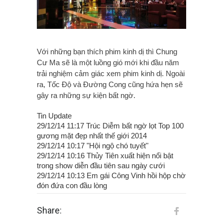
Với những bạn thích phim kinh dị thì Chung
Cư Ma sẽ là một luồng gió mới khi đầu năm
trải nghiệm cảm giác xem phim kinh dị. Ngoài
ra, Tốc Độ và Đường Cong cũng hứa hẹn sẽ
gây ra những sự kiện bất ngờ.
Tin Update
29/12/14 11:17 Trúc Diễm bất ngờ lọt Top 100
gương mặt đẹp nhất thế giới 2014
29/12/14 10:17 "Hội ngộ chó tuyết"
29/12/14 10:16 Thủy Tiên xuất hiện nổi bật
trong show diễn đầu tiên sau ngày cưới
29/12/14 10:13 Em gái Công Vinh hồi hộp chờ
đón đứa con đầu lòng
Share: