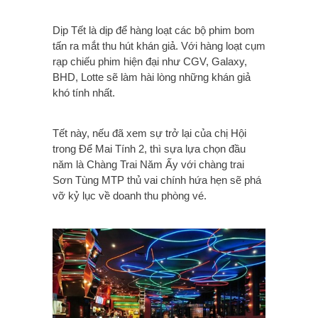
Dịp Tết là dịp để hàng loạt các bộ phim bom
tấn ra mắt thu hút khán giả. Với hàng loạt cụm
rạp chiếu phim hiện đại như CGV, Galaxy,
BHD, Lotte sẽ làm hài lòng những khán giả
khó tính nhất.
Tết này, nếu đã xem sự trở lại của chị Hội
trong Để Mai Tính 2, thì sựa lựa chọn đầu
năm là Chàng Trai Năm Ấy với chàng trai
Sơn Tùng MTP thủ vai chính hứa hẹn sẽ phá
vỡ kỷ lục về doanh thu phòng vé.