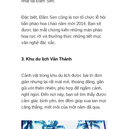
nhất tại Đầm Sen.
Đặc biệt, Đầm Sen cũng là nơi tổ chức lễ hội
bắn pháo hoa chào năm mới 2014. Bạn sẽ
được tận mắt chứng kiến những màn pháo
hoa rực rỡ và thưởng thức những tiết mục
văn nghệ đặc sắc.
3. Khu du lịch Văn Thánh
Cảnh vật trong khu du lịch được bài trí đơn
giản nhưng lại rất mát mẻ, thoáng đãng, gần
gũi với thiên nhiên, phù hợp để ngắm cảnh,
nghỉ ngơi. Đến nơi này, bạn sẽ tìm thấy được
cảm giác bình yên, êm đềm giúp xua tan mọi
căng thẳng, mệt mỏi của một năm đã qua.