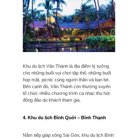
Khu du lịch Văn Thánh là địa điểm lý tưởng
cho những buổi vui chơi tập thể, những buổi
họp mặt, picnic cùng người thân và bạn bè.
Bên cạnh đó, Văn Thánh còn thường xuyên
tổ chức nhiều chương trình ca nhạc thu hút
đông đảo du khách tham gia.
4. Khu du lịch Bình Quới – Bình Thạnh
Nằm tiếp giáp sông Sài Gòn, khu du lịch Bình