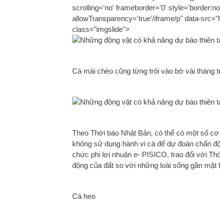
scrolling='no' frameborder='0' style='border:no
allowTransparency='true'/iframe/p" data-src=
class="imgslide">
Cá mái chèo cũng từng trôi vào bờ vài tháng t
Theo Thời báo Nhật Bản, có thể có một số cơ
không sử dụng hành vi cá để dự đoán chấn độ
chức phi lợi nhuận e- PISICO, trao đổi với 
động của đất so với những loài sống gần mặt b
Cá heo