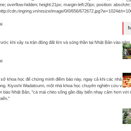
Cả
ne; overflow:hidden; height:21px; margin-left:20px; position: absolute;
"http://cdn.ringring.vn/resize/image/0/0/656/672672.jpg?w=1024&h=
M
rước khi xảy ra trận động đất lớn và sóng thần tại Nhật Bản vào năm
 sở khoa học để chứng minh điềm báo này, ngay cả khi các nhà khoa 
ng. Kiyoshi Wadatsumi, một nhà khoa học chuyên nghiên cứu về động
Thời báo Nhật Bản, “cá mái chèo sống gần đáy biển nhạy cảm hơn vớ
iển.”