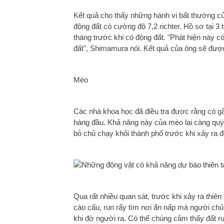
Kết quả cho thấy những hành vi bất thường củ
động đất có cường độ 7,2 richter. Hồ sơ tại 3
tháng trước khi có động đất. "Phát hiện này c
đất", Shimamura nói. Kết quả của ông sẽ được 
Mèo
Các nhà khoa học đã điều tra được rằng có gầ
hàng đầu. Khả năng này của mèo lại càng quý 
bỏ chủ chạy khỏi thành phố trước khi xảy ra đ
Qua rất nhiều quan sát, trước khi xảy ra thiên 
cào cấu, run rẩy tìm nơi ẩn nấp mà người chủ
khi đờ người ra. Có thể chúng cảm thấy đất r