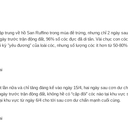
p trung về hồ San Ruffino trong mùa đẻ trứng, nhưng chỉ 2 ngày sau
ngày trước trận động đất, 96% số cóc đực đã di tản. Vài chục con có
 thời kỳ "yêu đương" của loài cóc, nhưng số lượng cóc ít hơn từ 50-80
t lần nữa và chỉ tăng đáng kể vào ngày 15/4, hai ngày sau cơn dư ch
ngày trước trận động đất, không hề có “cặp đôi” cóc nào tại khu vực 
ại khu vực từ ngày 6/4 cho tới sau cơn dư chấn mạnh cuối cùng.