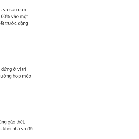
ớc và sau cơn
là 60% vào một
iết trước động
đứng ở vị trí
 trường hợp mèo
úng gào thét,
 khỏi nhà và đôi