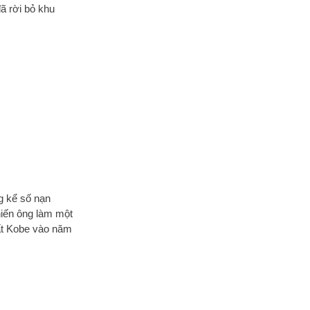
đã rời bỏ khu
g kể số nạn
hiến ông làm một
đất Kobe vào năm