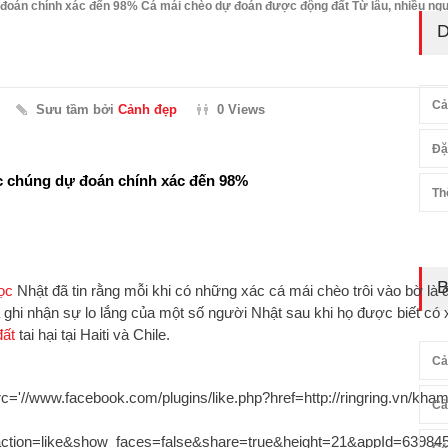
dự đoán chính xác đến 98% Cá mái chèo dự đoán được động đất Từ lâu, nhiều ng
D
Cả
Sưu tầm bởi
Cảnh đẹp
0 Views
Đặ
ược chúng dự đoán chính xác đến 98%
Th
B
ọc
Nhật đã tin rằng mỗi khi có những xác cá mái chèo trôi vào bờ là
 ghi nhận sự lo lắng của một số người Nhật sau khi họ được biết có
đất
tai hại tại Haiti và Chile.
Cả
rc='//www.facebook.com/plugins/like.php?href=http://ringring.vn/kha
Cả
&action=like&show_faces=false&share=true&height=21&appId=63984