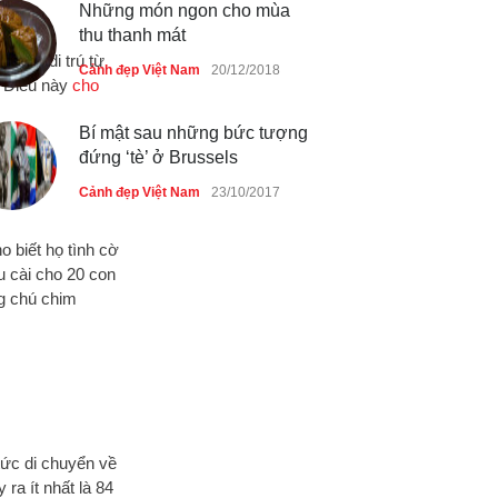
Những món ngon cho mùa
thu thanh mát
ường di trú từ
Cảnh đẹp Việt Nam
20/12/2018
. Điều này
cho
Bí mật sau những bức tượng
đứng ‘tè’ ở Brussels
Cảnh đẹp Việt Nam
23/10/2017
o biết họ tình cờ
ứu cài cho 20 con
ng chú chim
tức di chuyển về
 ra ít nhất là 84