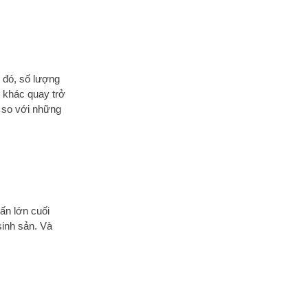
 đó, số lượng
c khác quay trở
% so với những
ấn lớn cuối
sinh sản. Và