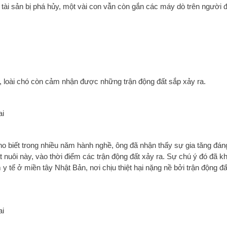
ị tài sản bị phá hủy, một vài con vẫn còn gắn các máy dò trên người 
, loài chó còn cảm nhận được những trận động đất sắp xảy ra.
o biết trong nhiều năm hành nghề, ông đã nhận thấy sự gia tăng đán
ật nuôi này, vào thời điểm các trận động đất xảy ra. Sự chú ý đó đã k
m y tế ở miền tây Nhật Bản, nơi chịu thiệt hại nặng nề bởi trận động 