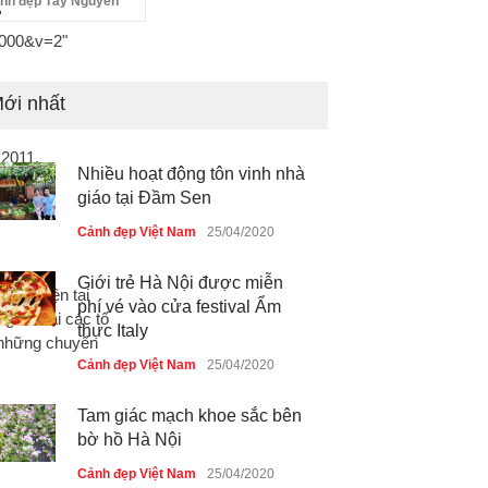
nh đẹp Tây Nguyên
'
10000&v=2"
ới nhất
 2011.
Nhiều hoạt động tôn vinh nhà
giáo tại Đầm Sen
Cảnh đẹp Việt Nam
25/04/2020
Giới trẻ Hà Nội được miễn
học hiện tại
phí vé vào cửa festival Ẩm
 đất tại các tổ
thực Italy
i những chuyển
Cảnh đẹp Việt Nam
25/04/2020
Tam giác mạch khoe sắc bên
bờ hồ Hà Nội
Cảnh đẹp Việt Nam
25/04/2020