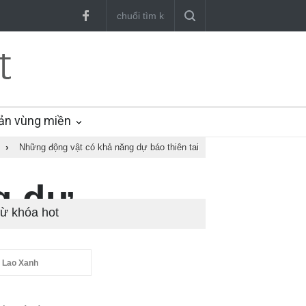
ản vùng miền
›
Những động vật có khả năng dự báo thiên tai
g dự
ừ khóa hot
 Lao Xanh