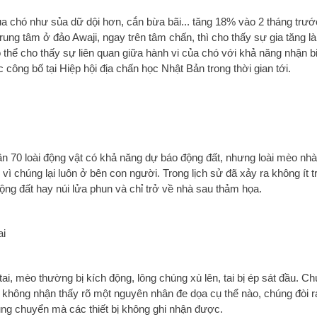
a chó như sủa dữ dội hơn, cắn bừa bãi... tăng 18% vào 2 tháng trư
 trung tâm ở đảo Awaji, ngay trên tâm chấn, thì cho thấy sự gia tăng 
ó thể cho thấy sự liên quan giữa hành vi của chó với khả năng nhận b
công bố tại Hiệp hội địa chấn học Nhật Bản trong thời gian tới.
n 70 loài động vật có khả năng dự báo động đất, nhưng loài mèo nhà 
vì chúng lại luôn ở bên con người. Trong lịch sử đã xảy ra không ít
ộng đất hay núi lửa phun và chỉ trở về nhà sau thảm họa.
tai, mèo thường bị kích động, lông chúng xù lên, tai bị ép sát đầu. Ch
 không nhận thấy rõ một nguyên nhân đe dọa cụ thể nào, chúng đòi ra
ung chuyển mà các thiết bị không ghi nhận được.