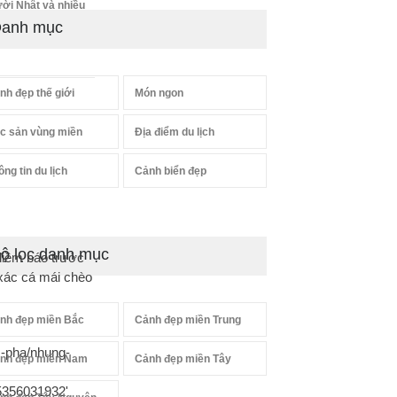
ười Nhật và nhiều
anh mục
nh đẹp thế giới
Món ngon
c sản vùng miền
Địa điểm du lịch
ông tin du lịch
Cảnh biển đẹp
ộ lọc danh mục
 điềm báo trước
 xác cá mái chèo
nh đẹp miền Bắc
Cảnh đẹp miền Trung
m-pha/nhung-
nh đẹp miền Nam
Cảnh đẹp miền Tây
5356031932'