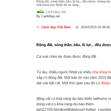
Động đất, sóng thần, bão, lũ lụt... đều được chúng 
nhà khoa học Nhật đã tin rằng...
By
CanhDep.net
Cảnh đẹp Việt Nam
26/04/2019 02:48:06
Động đất, sóng thần, bão, lũ lụt... đều đ
Cá mái chèo dự đoán được động đất
Từ lâu, nhiều người Nhật và nhiều
nhà khoa h
sắp có động đất. Một bản tin vào năm 2010 đã
dạt vào bãi cát. Một thời gian sau đó có
động 
động vật có khả năng dự báo thiên taiiframe s
dong-vat-co-kha-nang-du-bao-thien-
tai/117155.html&width&layout=button_count