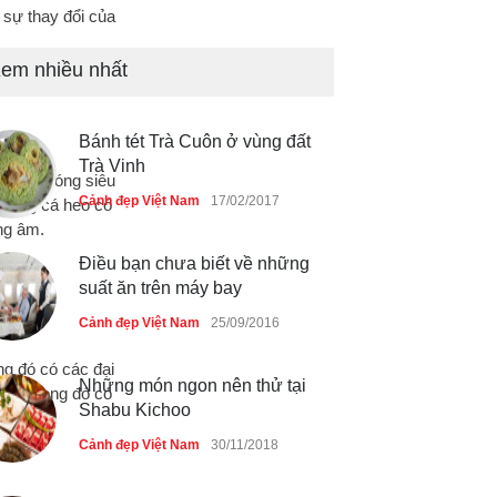
 sự thay đổi của
Bán đảo Sơn Trà sẽ là khu
du lịch quốc gia
em nhiều nhất
Cảnh đẹp Việt Nam
24/04/2020
Bánh tét Trà Cuôn ở vùng đất
Những món ăn đồng quê dân
Trà Vinh
dã ở Sài Gòn
ng âm, sóng siêu
Cảnh đẹp Việt Nam
17/02/2017
nhưng cá heo có
Cảnh đẹp Việt Nam
25/04/2020
ng âm.
Điều bạn chưa biết về những
suất ăn trên máy bay
Cảnh đẹp Việt Nam
25/09/2016
ng đó có các đại
Những món ngon nên thử tại
ơng, trong đó có
Shabu Kichoo
Cảnh đẹp Việt Nam
30/11/2018