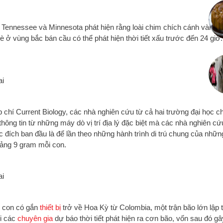
 Tennessee và Minnesota phát hiện rằng loài chim chích cánh vàng th
 ở vùng bắc bán cầu có thể phát hiện thời tiết xấu trước đến 24 giờ
p chí Current Biology, các nhà nghiên cứu từ cả hai trường đại học ch
 thông tin từ những máy dò vị trí địa lý đặc biệt mà các nhà nghiên c
c đích ban đầu là để lần theo những hành trình di trú chung của nhữ
oảng 9 gram mỗi con.
g con có gắn
thiết bị
trở về Hoa Kỳ từ Colombia, một trận bão lớn lập 
i các
chuyên gia
dự báo thời tiết phát hiện ra cơn bão, vốn sau đó gây