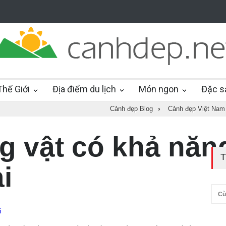
hế Giới
Địa điểm du lịch
Món ngon
Đặc s
Cảnh đẹp Blog
›
Cảnh đẹp Việt Nam
 vật có khả năn
T
i
Cù