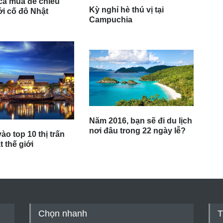
ca múa để chiêu
Kỳ nghỉ hè thú vị tại
ới cố đô Nhật
Campuchia
Năm 2016, bạn sẽ đi du lịch
nơi đâu trong 22 ngày lễ?
ào top 10 thị trấn
 thế giới
Chọn nhanh
T