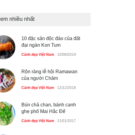
Bán đảo Sơn Trà sẽ là khu
du lịch quốc gia
em nhiều nhất
Cảnh đẹp Việt Nam
24/04/2020
10 đặc sản độc đáo của đất
Những món ăn đồng quê dân
đại ngàn Kon Tum
dã ở Sài Gòn
Cảnh đẹp Việt Nam
10/08/2019
Cảnh đẹp Việt Nam
25/04/2020
Rộn ràng lễ hội Ramawan
của người Chăm
Cảnh đẹp Việt Nam
12/12/2018
Bún chả chan, bánh canh
ghẹ phố Mai Hắc Đế
Cảnh đẹp Việt Nam
21/01/2017