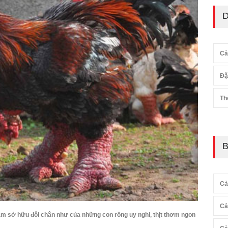
D
Cả
Đặ
Th
B
Cả
Cả
m sở hữu đôi chân như của những con rồng uy nghi, thịt thơm ngon