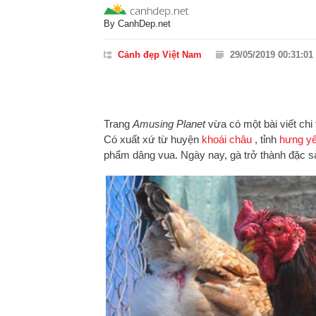
By
CanhDep.net
Cảnh đẹp Việt Nam
29/05/2019 00:31:01
Trang
Amusing Planet
vừa có một bài viết chi t
Có xuất xứ từ huyện
khoái châu
, tỉnh
hưng y
phẩm dâng vua. Ngày nay, gà trở thành đặc sản