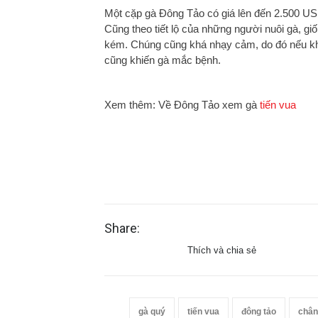
Một cặp gà Đông Tảo có giá lên đến 2.500 U
Cũng theo tiết lộ của những người nuôi gà, giố
kém. Chúng cũng khá nhạy cảm, do đó nếu k
cũng khiến gà mắc bệnh.
Xem thêm: Về Đông Tảo xem gà
tiến vua
Share:
Thích và chia sẻ
gà quý
tiến vua
đông tảo
chân