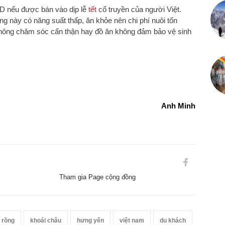
SD nếu được bán vào dịp lễ
tết
cổ truyền của người Việt.
ng này có năng suất thấp, ăn khỏe nên chi phí nuôi tốn
hông chăm sóc cẩn thận hay đồ ăn không đảm bảo vệ sinh
Anh Minh
Tham gia Page cộng đồng
 rồng
khoái châu
hưng yên
việt nam
du khách