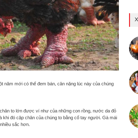
X
một năm mới có thể đem bán, cân nặng lúc này của chúng
i chân to lớn được ví như của những con rồng, nước da đỏ
à khi đó cặp chân của chúng to bằng cổ tay người. Gà mái
 nhiều sắc hơn.