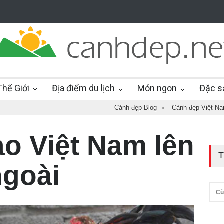
hế Giới
Địa điểm du lịch
Món ngon
Đặc s
Cảnh đẹp Blog
›
Cảnh đẹp Việt N
o Việt Nam lên
T
goài
Cù