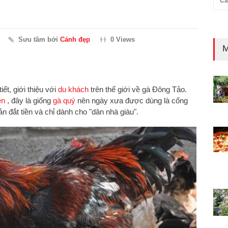
Cả
Sưu tầm bởi
Cảnh đẹp
0 Views
M
iết, giới thiệu với
du khách
trên thế giới về gà Đông Tảo.
ên
, đây là giống
gà quý
nên ngày xưa được dùng là cống
 đắt tiền và chỉ dành cho "dân nhà giàu".