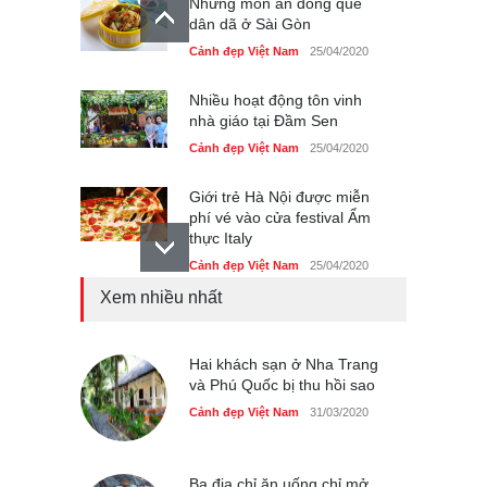
Những món ăn đồng quê
dân dã ở Sài Gòn
Cảnh đẹp Việt Nam
25/04/2020
Nhiều hoạt động tôn vinh
nhà giáo tại Đầm Sen
Cảnh đẹp Việt Nam
25/04/2020
Giới trẻ Hà Nội được miễn
phí vé vào cửa festival Ẩm
thực Italy
Cảnh đẹp Việt Nam
25/04/2020
Xem nhiều nhất
Tam giác mạch khoe sắc
bên bờ hồ Hà Nội
Cảnh đẹp Việt Nam
Hai khách sạn ở Nha Trang
25/04/2020
và Phú Quốc bị thu hồi sao
Bán đảo Sơn Trà sẽ là khu
Cảnh đẹp Việt Nam
31/03/2020
du lịch quốc gia
Cảnh đẹp Việt Nam
24/04/2020
Ba địa chỉ ăn uống chỉ mở