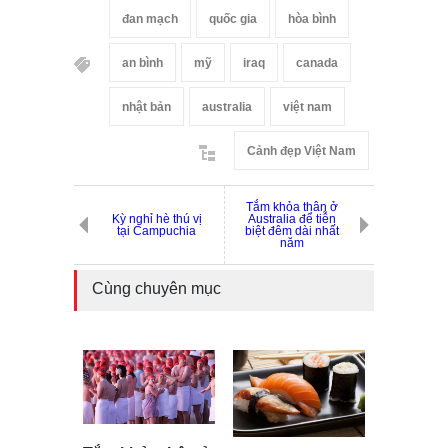
đan mạch
quốc gia
hòa bình
an bình
mỹ
iraq
canada
nhật bản
australia
việt nam
Cảnh đẹp Việt Nam
Tắm khỏa thân ở
Kỳ nghỉ hè thú vị
Australia để tiễn
tại Campuchia
biệt đêm dài nhất
năm
Cùng chuyên mục