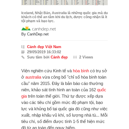
Iceland, Nhật Bản, Australia là những quốc gia mà du
khách có thể an tâm khi du lịch, được công nhận là ít
tội phạm và bạo lực.
By
CanhDep.net
Cảnh đẹp Việt Nam
29/05/2019 16:33:02
Sưu tầm bởi
Cảnh đẹp
2 Views
Viện nghiên cứu Kinh tế và
hòa bình
có trụ sở
ở
australia
vừa công bố "chỉ số hòa bình toàn
cầu" năm 2015.
Đây là bản báo cáo thường
niên, khảo sát tình hình an toàn của 162
quốc
gia
trên toàn thế giới.
Thứ tự được xếp dựa
vào các tiêu chí gồm mức độ phạm tội, bạo
lực và khủng bố tại quốc gia đó cũng như việc
xuất, nhập khẩu vũ khí, số lượng nhà tù... Mỗi
tiêu chí, số điểm được tính 1-5 thể hiện mức
độ từ an toàn đến nguy hiểm.