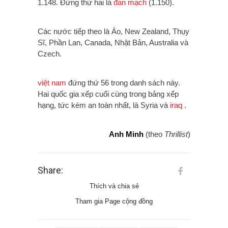
1.148. Đứng thứ hai là
đan mạch
(1.150).
Các
nước tiếp theo là Áo, New Zealand, Thụy
Sĩ, Phần Lan, Canada, Nhật Bản, Australia và
Czech.
việt nam
đứng thứ 56 trong danh sách này.
H
ai quốc gia xếp cuối cùng trong bảng xếp
hạng, tức kém an toàn nhất, là Syria và
iraq
.
Anh Minh
(theo
Thrillist
)
Share:
Thích và chia sẻ
Tham gia Page cộng đồng