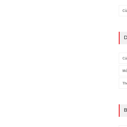
Cù
D
Cả
Mó
Th
B