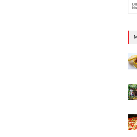
Đị
N
M