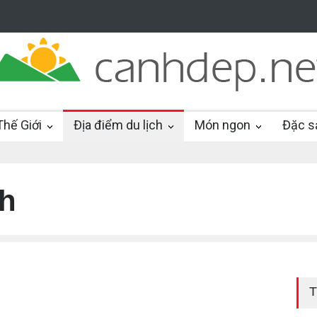
hế Giới
Địa điểm du lịch
Món ngon
Đặc s
ch
T