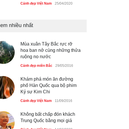
Cảnh đẹp Việt Nam
25/04/2020
Tam giác mạch khoe sắc bên
bờ hồ Hà Nội
em nhiều nhất
Cảnh đẹp Việt Nam
25/04/2020
Mùa xuân Tây Bắc rực rỡ
Bán đảo Sơn Trà sẽ là khu
hoa ban nở cùng những thửa
du lịch quốc gia
ruộng no nước
Cảnh đẹp Việt Nam
24/04/2020
Cảnh đẹp miền Bắc
29/05/2016
Chợ đêm Phú Quốc có nhà
Khám phá món ăn đường
vệ sinh miễn phí
phố Hàn Quốc qua bộ phim
Cảnh đẹp Việt Nam
24/04/2020
Ký sự Kim Chi
Cảnh đẹp Việt Nam
11/09/2016
40 xe ôtô du lịch tự lái đầu
tiên qua cửa khẩu Móng Cái
Không bất chấp đón khách
Cảnh đẹp Việt Nam
24/04/2020
Trung Quốc bằng mọi giá