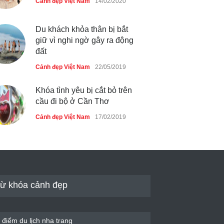
Cảnh đẹp Việt Nam
14/02/2020
Thực hư cây cầu gỗ dài nhất
Việt Nam bị ‘xóa sổ’ sau lũ
Du khách khỏa thân bị bắt
Cảnh đẹp Việt Nam
24/04/2020
giữ vì nghi ngờ gây ra động
đất
Bún cá thố và bánh canh cốt
dừa miền Tây ở Sài Gòn
Cảnh đẹp Việt Nam
22/05/2019
Cảnh đẹp Việt Nam
24/04/2020
Khóa tình yêu bị cắt bỏ trên
cầu đi bộ ở Cần Thơ
Cảnh đẹp Việt Nam
17/02/2019
ừ khóa cảnh đẹp
 điểm du lịch nha trang