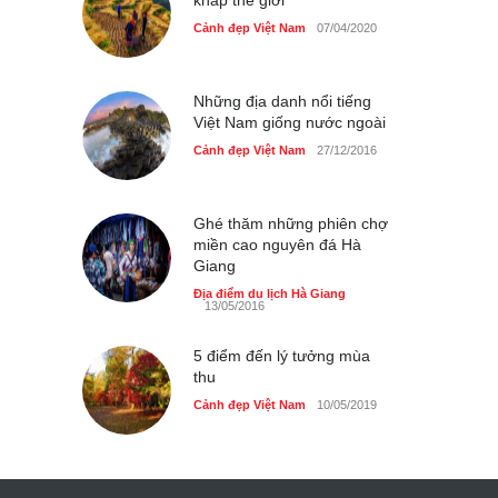
Chợ đêm Phú Quốc có nhà
vệ sinh miễn phí
Cảnh đẹp Việt Nam
07/04/2020
Cảnh đẹp Việt Nam
24/04/2020
Những địa danh nổi tiếng
40 xe ôtô du lịch tự lái đầu
Việt Nam giống nước ngoài
tiên qua cửa khẩu Móng Cái
Cảnh đẹp Việt Nam
27/12/2016
Cảnh đẹp Việt Nam
24/04/2020
Thực hư cây cầu gỗ dài
nhất Việt Nam bị ‘xóa sổ’
Ghé thăm những phiên chợ
sau lũ
miền cao nguyên đá Hà
Giang
Cảnh đẹp Việt Nam
24/04/2020
Địa điểm du lịch Hà Giang
13/05/2016
Bún cá thố và bánh canh
cốt dừa miền Tây ở Sài Gòn
5 điểm đến lý tưởng mùa
Cảnh đẹp Việt Nam
24/04/2020
thu
Cảnh đẹp Việt Nam
10/05/2019