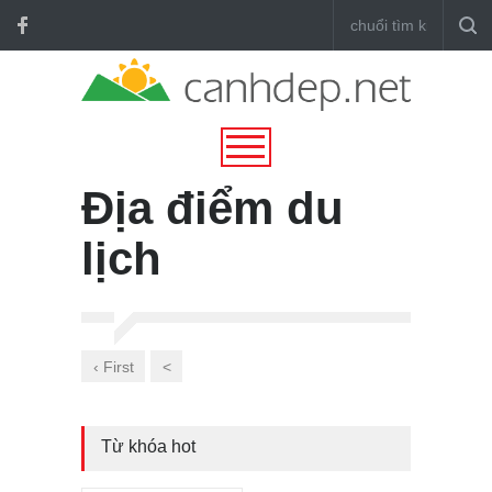
Địa điểm du
lịch
‹ First
<
Từ khóa hot