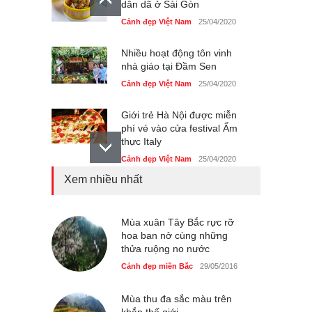
dân dã ở Sài Gòn
Cảnh đẹp Việt Nam
25/04/2020
Nhiều hoạt động tôn vinh
nhà giáo tại Đầm Sen
Cảnh đẹp Việt Nam
25/04/2020
Giới trẻ Hà Nội được miễn
phí vé vào cửa festival Ẩm
thực Italy
Cảnh đẹp Việt Nam
25/04/2020
Xem nhiều nhất
Tam giác mạch khoe sắc
bên bờ hồ Hà Nội
Cảnh đẹp Việt Nam
Mùa xuân Tây Bắc rực rỡ
25/04/2020
hoa ban nở cùng những
thửa ruộng no nước
Bán đảo Sơn Trà sẽ là khu
du lịch quốc gia
Cảnh đẹp miền Bắc
29/05/2016
Cảnh đẹp Việt Nam
24/04/2020
Mùa thu đa sắc màu trên
khắp thế giới