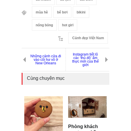
mùa hè
bể bơi
bikini
nóng bỏng
hot girl
Cảnh đẹp Việt Nam
Instagram tiết lộ
Những cánh cửa đi
các ‘thủ đô’ ẩm
vào cõi hư vô ở
thực mới của thế
New Orleans
giới
Cùng chuyên mục
Phòng khách