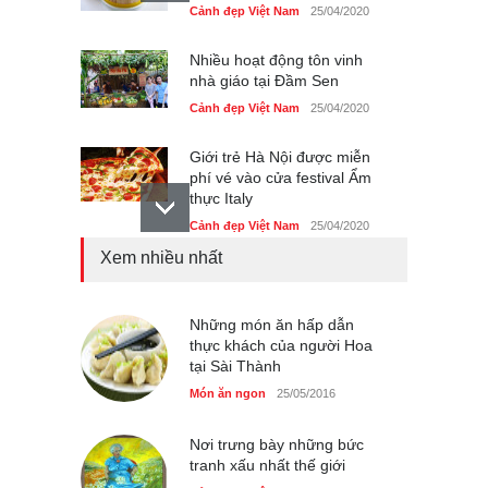
Cảnh đẹp Việt Nam
25/04/2020
Nhiều hoạt động tôn vinh
nhà giáo tại Đầm Sen
Cảnh đẹp Việt Nam
25/04/2020
Giới trẻ Hà Nội được miễn
phí vé vào cửa festival Ẩm
thực Italy
Cảnh đẹp Việt Nam
25/04/2020
Xem nhiều nhất
Tam giác mạch khoe sắc
bên bờ hồ Hà Nội
Cảnh đẹp Việt Nam
Những món ăn hấp dẫn
25/04/2020
thực khách của người Hoa
tại Sài Thành
Bán đảo Sơn Trà sẽ là khu
du lịch quốc gia
Món ăn ngon
25/05/2016
Cảnh đẹp Việt Nam
24/04/2020
Nơi trưng bày những bức
tranh xấu nhất thế giới