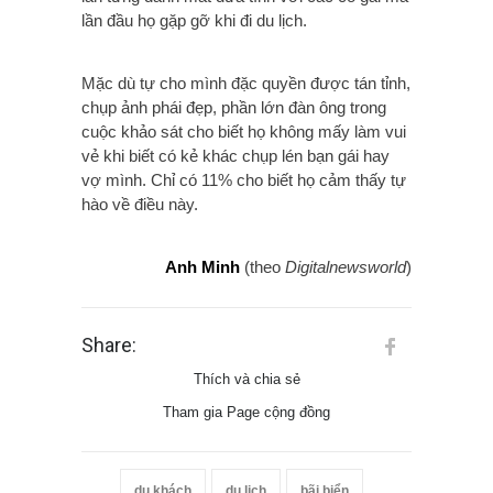
lần đầu họ gặp gỡ khi đi du lịch.
Mặc dù tự cho mình đặc quyền được tán tỉnh,
chụp ảnh phái đẹp, phần lớn đàn ông trong
cuộc khảo sát cho biết họ không mấy làm vui
vẻ khi biết có kẻ khác chụp lén bạn gái hay
vợ mình. Chỉ có 11% cho biết họ cảm thấy tự
hào về điều này.
Anh Minh
(theo
Digitalnewsworld
)
Share:
Thích và chia sẻ
Tham gia Page cộng đồng
du khách
du lịch
bãi biển