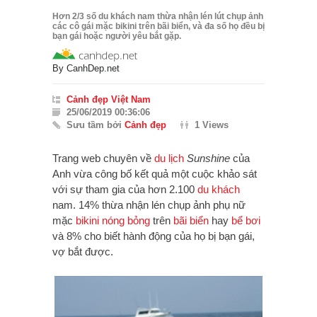
Hơn 2/3 số du khách nam thừa nhận lén lút chụp ảnh
các cô gái mặc bikini trên bãi biển, và đa số họ đều bị
bạn gái hoặc người yêu bắt gặp.
By
CanhDep.net
Cảnh đẹp Việt Nam
25/06/2019 00:36:06
Sưu tầm bởi
Cảnh đẹp
1 Views
Trang web chuyên về
du lịch
Sunshine
của
Anh vừa công bố kết quả một cuộc khảo sát
với sự tham gia của hơn 2.100
du khách
nam. 14% thừa nhận lén chụp ảnh phụ nữ
mặc
bikini
nóng bỏng
trên
bãi biển
hay
bể bơi
và 8% cho biết hành động của họ bị bạn gái,
vợ bắt được.