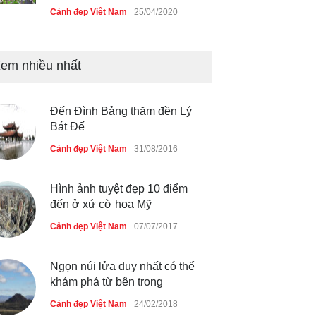
Cảnh đẹp Việt Nam
25/04/2020
Bán đảo Sơn Trà sẽ là khu
du lịch quốc gia
em nhiều nhất
Cảnh đẹp Việt Nam
24/04/2020
Đến Đình Bảng thăm đền Lý
Những món ăn đồng quê dân
Bát Đế
dã ở Sài Gòn
Cảnh đẹp Việt Nam
31/08/2016
Cảnh đẹp Việt Nam
25/04/2020
Hình ảnh tuyệt đẹp 10 điểm
đến ở xứ cờ hoa Mỹ
Cảnh đẹp Việt Nam
07/07/2017
Ngọn núi lửa duy nhất có thể
khám phá từ bên trong
Cảnh đẹp Việt Nam
24/02/2018