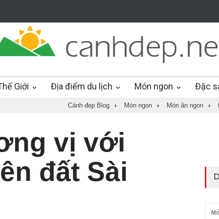
hế Giới
Địa điểm du lịch
Món ngon
Đặc s
Cảnh đẹp Blog
›
Món ngon
›
Món ăn ngon
›
ng vị với
ên đất Sài
D
Mó