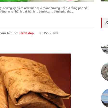
ại những kỷ niệm nơi miền quê thân thương. Trên đường phố Sài
ệng, như: bánh gai, bánh ít, bánh cam, bánh phu thê...
X
Sưu tầm bởi
Cảnh đẹp
155 Views