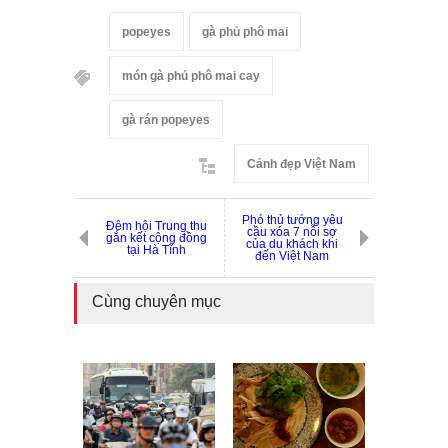
popeyes
gà phủ phô mai
món gà phủ phô mai cay
gà rán popeyes
Cảnh đẹp Việt Nam
Phó thủ tướng yêu
Đêm hội Trung thu
cầu xóa 7 nỗi sợ
gắn kết cộng đồng
của du khách khi
tại Hà Tĩnh
đến Việt Nam
Cùng chuyên mục