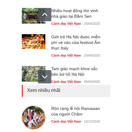
Nhiều hoạt động tôn vinh
nhà giáo tại Đầm Sen
Cảnh đẹp Việt Nam
25/04/2020
Giới trẻ Hà Nội được miễn
phí vé vào cửa festival Ẩm
thực Italy
Cảnh đẹp Việt Nam
25/04/2020
Tam giác mạch khoe sắc
bên bờ hồ Hà Nội
Cảnh đẹp Việt Nam
25/04/2020
Xem nhiều nhất
Bán đảo Sơn Trà sẽ là khu
du lịch quốc gia
Cảnh đẹp Việt Nam
Rộn ràng lễ hội Ramawan
24/04/2020
của người Chăm
Những món ăn đồng quê
Cảnh đẹp Việt Nam
12/12/2018
dân dã ở Sài Gòn