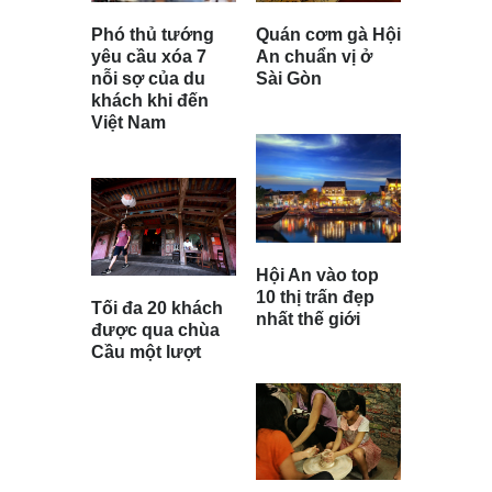
Phó thủ tướng
Quán cơm gà Hội
yêu cầu xóa 7
An chuẩn vị ở
nỗi sợ của du
Sài Gòn
khách khi đến
Việt Nam
Hội An vào top
10 thị trấn đẹp
Tối đa 20 khách
nhất thế giới
được qua chùa
Cầu một lượt