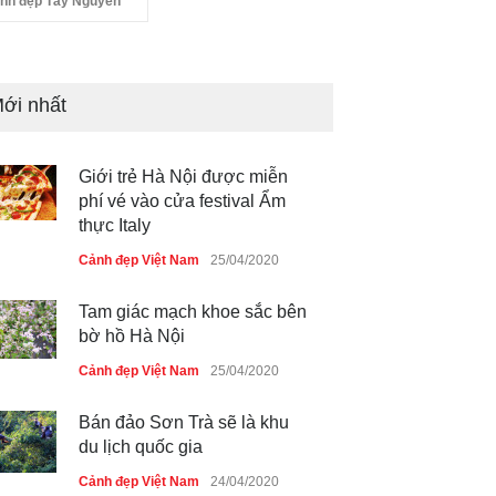
nh đẹp Tây Nguyên
Giới trẻ Hà Nội được miễn
phí vé vào cửa festival Ẩm
thực Italy
ới nhất
Cảnh đẹp Việt Nam
25/04/2020
Tam giác mạch khoe sắc bên
bờ hồ Hà Nội
Cảnh đẹp Việt Nam
25/04/2020
Bán đảo Sơn Trà sẽ là khu
du lịch quốc gia
Cảnh đẹp Việt Nam
24/04/2020
Những món ăn đồng quê dân
dã ở Sài Gòn
Cảnh đẹp Việt Nam
25/04/2020