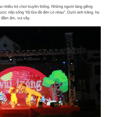
 nhiều trò chơi truyền thống. Những người láng giềng
ược nếp sống “tối lửa tắt đèn có nhau”. Dưới ánh trăng, họ
 đầm ấm, vui vầy.