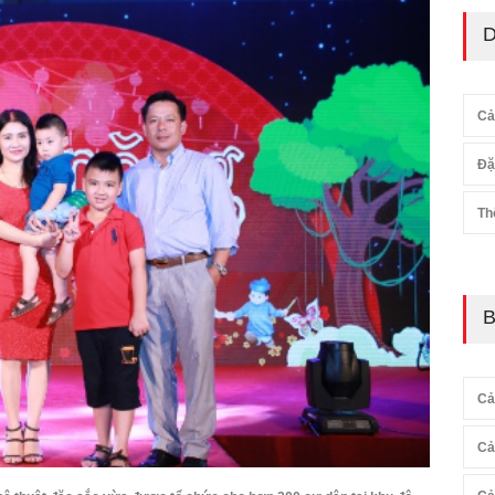
D
Cả
Đặ
Th
B
Cả
Cả