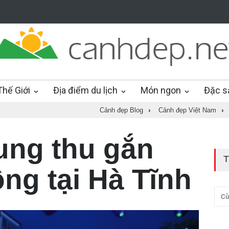
hế Giới
Địa điểm du lịch
Món ngon
Đặc s
Cảnh đẹp Blog
›
Cảnh đẹp Việt Nam
›
ung thu gắn
T
ng tại Hà Tĩnh
Cù