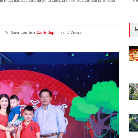
Cả
nghệ thuật đặc sắc vừa được tổ chức cho hơn 300 cư dân tại khu đô
M
Sưu tầm bởi
Cảnh đẹp
1 Views