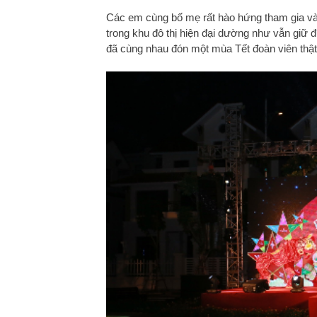
Các em cùng bố mẹ rất hào hứng tham gia vào
trong khu đô thị hiện đại dường như vẫn giữ đ
đã cùng nhau đón một mùa Tết đoàn viên thật