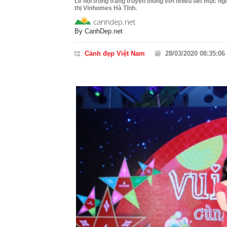
Lễ hội trông trăng truyền thống với nhiều tiết mục 
thị Vinhomes Hà Tĩnh.
By
CanhDep.net
Cảnh đẹp Việt Nam
28/03/2020 08:35:06