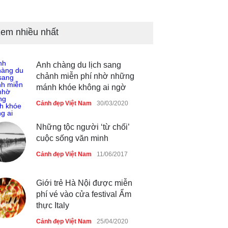
Nhiều hoạt động tôn vinh nhà
giáo tại Đầm Sen
em nhiều nhất
Cảnh đẹp Việt Nam
25/04/2020
Anh chàng du lịch sang
chảnh miễn phí nhờ những
mánh khóe không ai ngờ
Cảnh đẹp Việt Nam
30/03/2020
Những tộc người ‘từ chối’
cuộc sống văn minh
Cảnh đẹp Việt Nam
11/06/2017
Giới trẻ Hà Nội được miễn
phí vé vào cửa festival Ẩm
thực Italy
Cảnh đẹp Việt Nam
25/04/2020