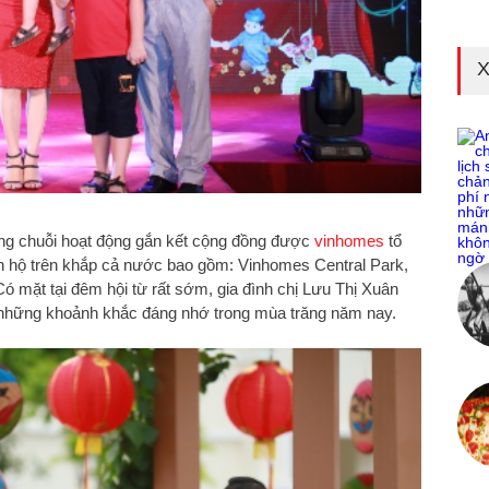
X
ong chuỗi hoạt động gắn kết cộng đồng được
vinhomes
tổ
ăn hộ trên khắp cả nước bao gồm: Vinhomes Central Park,
 mặt tại đêm hội từ rất sớm, gia đình chị Lưu Thị Xuân
i những khoảnh khắc đáng nhớ trong mùa trăng năm nay.