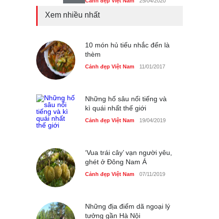
Cảnh đẹp Việt Nam
25/04/2020
Xem nhiều nhất
Tam giác mạch khoe sắc
bên bờ hồ Hà Nội
Cảnh đẹp Việt Nam
10 món hủ tiếu nhắc đến là
25/04/2020
thèm
Bán đảo Sơn Trà sẽ là khu
Cảnh đẹp Việt Nam
11/01/2017
du lịch quốc gia
Cảnh đẹp Việt Nam
24/04/2020
Những hố sâu nổi tiếng và
kì quái nhất thế giới
Cảnh đẹp Việt Nam
19/04/2019
‘Vua trái cây’ vạn người yêu,
ghét ở Đông Nam Á
Cảnh đẹp Việt Nam
07/11/2019
Những địa điểm dã ngoại lý
tưởng gần Hà Nội