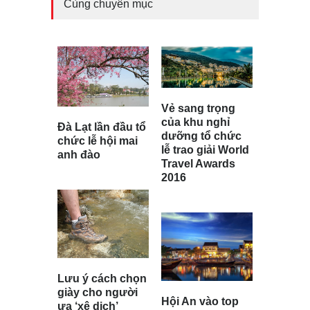
Cùng chuyên mục
Vẻ sang trọng
của khu nghỉ
Đà Lạt lần đầu tổ
dưỡng tổ chức
chức lễ hội mai
lễ trao giải World
anh đào
Travel Awards
2016
Lưu ý cách chọn
giày cho người
Hội An vào top
ưa ‘xê dịch’