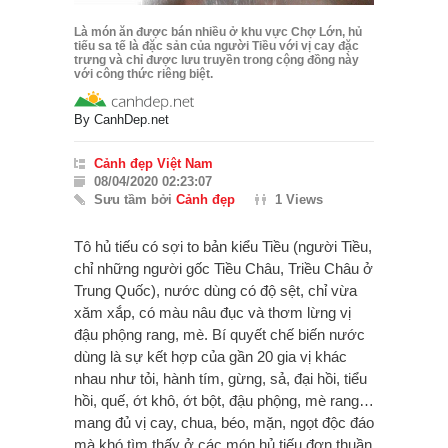
Là món ăn được bán nhiều ở khu vực Chợ Lớn, hủ
tiếu sa tế là đặc sản của người Tiều với vị cay đặc
trưng và chỉ được lưu truyền trong cộng đồng này
với công thức riêng biệt.
By
CanhDep.net
Cảnh đẹp Việt Nam
08/04/2020 02:23:07
Sưu tầm bởi
Cảnh đẹp
1 Views
Tô hủ tiếu có sợi to bản kiểu Tiều (người Tiều,
chỉ những người gốc Tiều Châu, Triều Châu ở
Trung Quốc), nước dùng có độ sệt, chỉ vừa
xăm xắp, có màu nâu đục và thơm lừng vị
đậu phộng rang, mè. Bí quyết chế biến nước
dùng là sự kết hợp của gần 20 gia vị khác
nhau như tỏi, hành tím, gừng, sả, đại hồi, tiểu
hồi, quế, ớt khô, ớt bột, đậu phộng, mè rang…
mang đủ vị cay, chua, béo, mặn, ngọt độc đáo
mà khó tìm thấy ở các món hủ tiếu đơn thuần