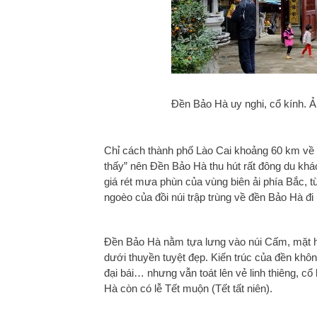
Đền Bảo Hà uy nghi, cổ kính. 
Chỉ cách thành phố Lào Cai khoảng 60 km về p
thấy” nên Đền Bảo Hà thu hút rất đông du khá
giá rét mưa phùn của vùng biên ải phía Bắc,
ngoèo của đồi núi trập trùng về đền Bảo Hà đi l
Đền Bảo Hà nằm tựa lưng vào núi Cấm, mặt h
dưới thuyền tuyệt đẹp. Kiến trúc của đền kh
đại bái… nhưng vẫn toát lên vẻ linh thiêng, c
Hà còn có lễ Tết muộn (Tết tất niên).