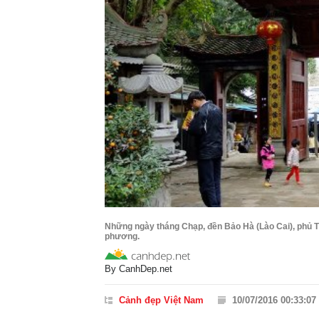
Những ngày tháng Chạp, đền Bảo Hà (Lào Cai), phủ T
phương.
By
CanhDep.net
Cảnh đẹp Việt Nam
10/07/2016 00:33:07