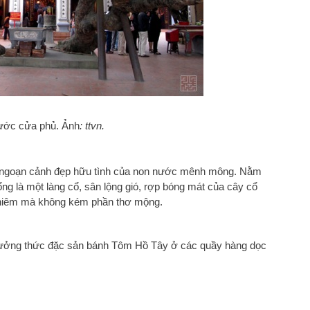
trước cửa phủ. Ảnh
: ttvn.
g ngoạn cảnh đẹp hữu tình của non nước mênh mông. Nằm
ng là một làng cổ, sân lộng gió, rợp bóng mát của cây cổ
nghiêm mà không kém phần thơ mộng.
thưởng thức đặc sản bánh Tôm Hồ Tây ở các quầy hàng dọc