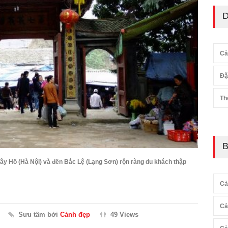
D
Cả
Đặ
Th
B
ây Hồ (Hà Nội) và đền Bắc Lệ (Lạng Sơn) rộn ràng du khách thập
Cả
Cả
Sưu tầm bởi
Cảnh đẹp
49 Views