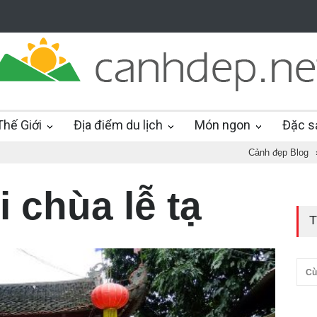
hế Giới
Địa điểm du lịch
Món ngon
Đặc s
Cảnh đẹp Blog
 chùa lễ tạ
T
Cù