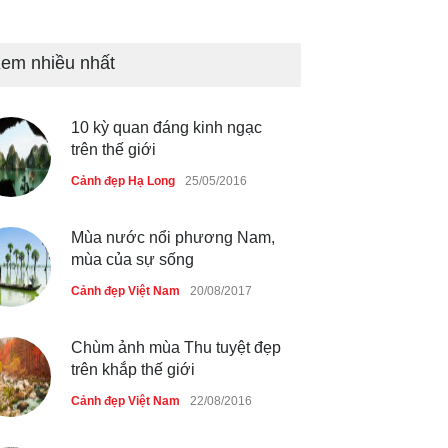
Bán đảo Sơn Trà sẽ là khu
du lịch quốc gia
em nhiều nhất
Cảnh đẹp Việt Nam
24/04/2020
10 kỳ quan đáng kinh ngạc
Những món ăn đồng quê dân
trên thế giới
dã ở Sài Gòn
Cảnh đẹp Hạ Long
25/05/2016
Cảnh đẹp Việt Nam
25/04/2020
Mùa nước nổi phương Nam,
mùa của sự sống
Cảnh đẹp Việt Nam
20/08/2017
Chùm ảnh mùa Thu tuyệt đẹp
trên khắp thế giới
Cảnh đẹp Việt Nam
22/08/2016