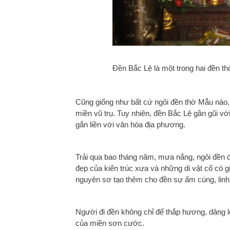
Đền Bắc Lệ là một trong hai đền t
Cũng giống như bất cứ ngôi đề
n thờ Mẫu nào,
miền vũ trụ. Tuy nhiên, đền Bắc Lệ gần gũi với
gắn liền với văn hóa địa phương.
Trải qua bao tháng năm, mưa nắng, ngôi đền đ
đẹp của kiến trúc xưa và những di vật cổ có gi
nguyên sơ tạo thêm cho đền sự ấm cúng, linh 
Người đi đền không chỉ để thắp hương, dâng l
của miền sơn cước.