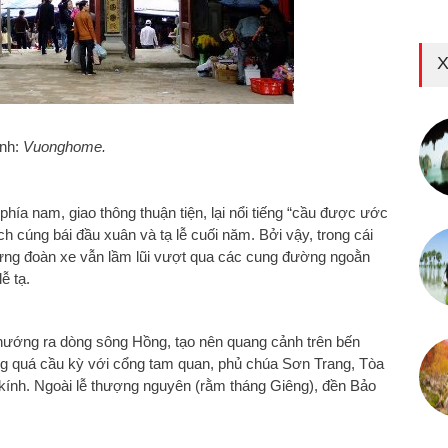
X
Ảnh:
Vuonghome.
hía nam, giao thông thuận tiện, lại nổi tiếng “cầu được ước
ch cúng bái đầu xuân
và tạ lễ cuối năm. Bởi vậy, trong cái
 từng đoàn xe vẫn lầm lũi vượt qua các cung đường ngoằn
ễ tạ.
ướng ra dòng sông Hồng, tạo nên quang cảnh trên bến
ông quá cầu kỳ với cổng tam quan, phủ chúa Sơn Trang, Tòa
ổ kính. Ngoài lễ thượng nguyên (rằm tháng Giêng), đền Bảo