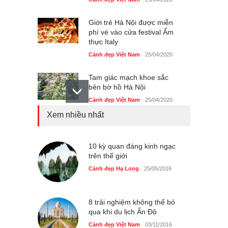
Giới trẻ Hà Nội được miễn
phí vé vào cửa festival Ẩm
thực Italy
Cảnh đẹp Việt Nam
25/04/2020
Tam giác mạch khoe sắc
bên bờ hồ Hà Nội
Cảnh đẹp Việt Nam
25/04/2020
Xem nhiều nhất
Bán đảo Sơn Trà sẽ là khu
du lịch quốc gia
Cảnh đẹp Việt Nam
10 kỳ quan đáng kinh ngạc
24/04/2020
trên thế giới
Những món ăn đồng quê
Cảnh đẹp Hạ Long
25/05/2016
dân dã ở Sài Gòn
Cảnh đẹp Việt Nam
25/04/2020
8 trải nghiệm không thể bỏ
qua khi du lịch Ấn Độ
Cảnh đẹp Việt Nam
03/11/2016