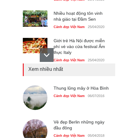
Nhiều hoạt động tôn vinh
nhà giáo tại Đầm Sen
Cảnh đẹp Việt Nam
25/04/2020
Giới trẻ Hà Nội được miễn
phí vé vào cửa festival Ẩm
thực Italy
Cảnh đẹp Việt Nam
25/04/2020
Xem nhiều nhất
Tam giác mạch khoe sắc
bên bờ hồ Hà Nội
Cảnh đẹp Việt Nam
Thung lũng mây ở Hòa Bình
25/04/2020
Cảnh đẹp Việt Nam
06/07/2016
Bán đảo Sơn Trà sẽ là khu
du lịch quốc gia
Cảnh đẹp Việt Nam
24/04/2020
Vẻ đẹp Berlin những ngày
đầu đông
Cảnh đẹp Việt Nam
05/04/2018