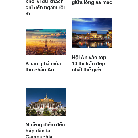
khổ’ vì du khách
giữa lòng sa mạc
chỉ đến ngắm rồi
đi
Hội An vào top
Khám phá mùa
10 thị trấn đẹp
thu châu Âu
nhất thế giới
Những điểm đến
hấp dẫn tại
Campuchia