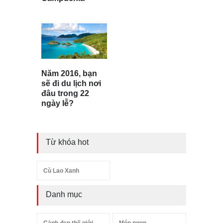
Năm 2016, bạn
sẽ đi du lịch nơi
đâu trong 22
ngày lễ?
Từ khóa hot
Cù Lao Xanh
Danh mục
Cảnh đẹp thế giới
Món ngon