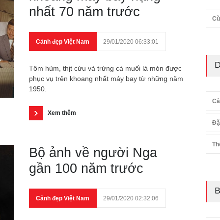
nhất 70 năm trước
Cù
Cảnh đẹp Việt Nam
29/01/2020 06:33:01
D
Tôm hùm, thịt cừu và trứng cá muối là món được
phục vụ trên khoang nhất máy bay từ những năm
1950.
Cả
Xem thêm
Đặ
Th
Bộ ảnh về người Nga
gần 100 năm trước
B
Cảnh đẹp Việt Nam
29/01/2020 02:32:06