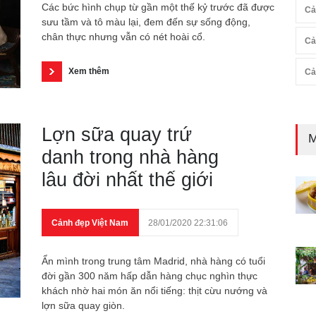
Các bức hình chụp từ gần một thế kỷ trước đã được
Cả
sưu tầm và tô màu lại, đem đến sự sống động,
chân thực nhưng vẫn có nét hoài cổ.
Cả
Xem thêm
Cả
Lợn sữa quay trứ
M
danh trong nhà hàng
lâu đời nhất thế giới
Cảnh đẹp Việt Nam
28/01/2020 22:31:06
Ẩn mình trong trung tâm Madrid, nhà hàng có tuổi
đời gần 300 năm hấp dẫn hàng chục nghìn thực
khách nhờ hai món ăn nổi tiếng: thịt cừu nướng và
lợn sữa quay giòn.