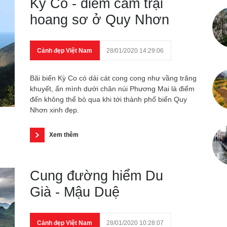
Kỳ Co - điểm cắm trại
hoang sơ ở Quy Nhơn
Cảnh đẹp Việt Nam
28/01/2020 14:29:06
Bãi biển Kỳ Co có dải cát cong cong như vầng trăng
khuyết, ẩn mình dưới chân núi Phương Mai là điểm
đến không thể bỏ qua khi tới thành phố biển Quy
Nhơn xinh đẹp.
Xem thêm
Cung đường hiểm Du
Già - Mậu Duệ
Cảnh đẹp Việt Nam
28/01/2020 10:28:07