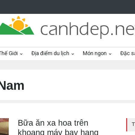
hế Giới
Địa điểm du lịch
Món ngon
Đặc s
 Nam
Bữa ăn xa hoa trên
T
khoang máy bay hạng