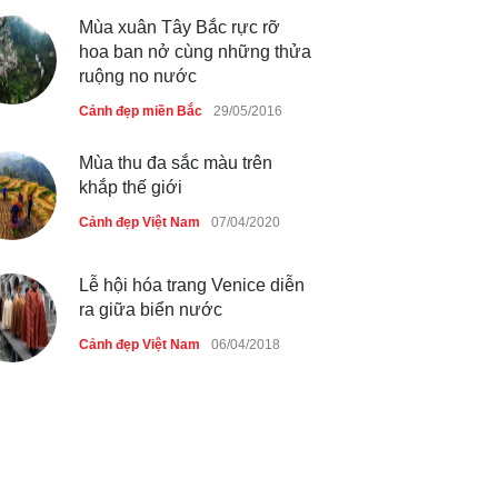
tiên qua cửa khẩu Móng Cái
Mùa xuân Tây Bắc rực rỡ
Cảnh đẹp Việt Nam
24/04/2020
hoa ban nở cùng những thửa
ruộng no nước
Thực hư cây cầu gỗ dài nhất
Cảnh đẹp miền Bắc
29/05/2016
Việt Nam bị ‘xóa sổ’ sau lũ
Cảnh đẹp Việt Nam
24/04/2020
Mùa thu đa sắc màu trên
khắp thế giới
Bún cá thố và bánh canh cốt
Cảnh đẹp Việt Nam
07/04/2020
dừa miền Tây ở Sài Gòn
Cảnh đẹp Việt Nam
24/04/2020
Lễ hội hóa trang Venice diễn
ra giữa biển nước
Cảnh đẹp Việt Nam
06/04/2018