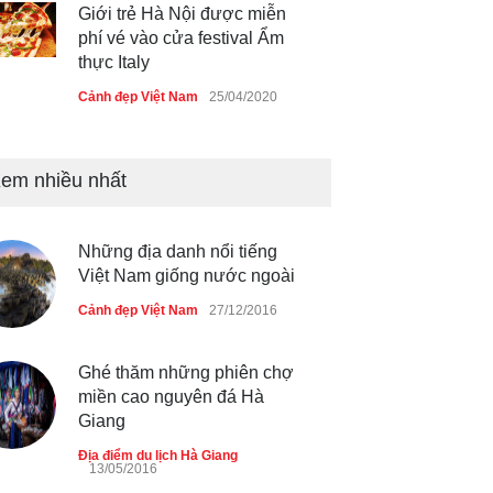
Giới trẻ Hà Nội được miễn
phí vé vào cửa festival Ẩm
thực Italy
Cảnh đẹp Việt Nam
25/04/2020
Tam giác mạch khoe sắc bên
bờ hồ Hà Nội
em nhiều nhất
Cảnh đẹp Việt Nam
25/04/2020
Những địa danh nổi tiếng
Bán đảo Sơn Trà sẽ là khu
Việt Nam giống nước ngoài
du lịch quốc gia
Cảnh đẹp Việt Nam
27/12/2016
Cảnh đẹp Việt Nam
24/04/2020
Chợ đêm Phú Quốc có nhà
Ghé thăm những phiên chợ
vệ sinh miễn phí
miền cao nguyên đá Hà
Giang
Cảnh đẹp Việt Nam
24/04/2020
Địa điểm du lịch Hà Giang
13/05/2016
40 xe ôtô du lịch tự lái đầu