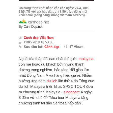
Chương trình khởi hành vào các ngày: 24/4, 10/5,
24/5, 7/6 với giá hấp dẫn, chỉ 8,59 triệu đồng mỗi
khách với (hãng hàng không Vietnam Airlines).
By
CanhDep.net
Cảnh đẹp Việt Nam
11/05/2018 10:53:06
Sưu tầm bởi
Cảnh đẹp
17 Views
Ngoài tòa tháp đôi cao nhất thế giới,
malaysia
còn mê hoặc du khách bởi những thánh
đường trang nghiêm, bảo tàng Hồi giáo lớn
nhất Đông Nam Á và hàng hiệu giá rẻ. Nhằm
hưởng ứng năm
du lịch
lần thứ 4 do Tổng cục
du lịch Malaysia triển khai, SPSC TOUR đưa
ra chương trình Malaysia -
singapore
4 ngày
3 đêm với chủ đề "Mua tour Malaysia tặng
chương trình tại đảo Sentosa hấp dẫn".