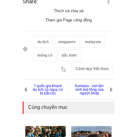
Share:
Thích và chia sẻ
Tham gia Page cộng đồng
du lịch
singapore
malaysia
mông cổ
bắc kinh
Cảnh đẹp Việt Nam
7 quốc gia khách
Kumano - nơi tôn
du lịch có nguy cơ
vinh bút lông của
bị bắt cóc
người Nhật
Cùng chuyên mục