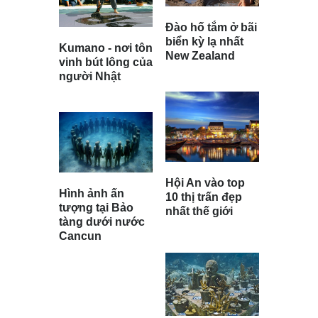
Đào hố tắm ở bãi
biển kỳ lạ nhất
Kumano - nơi tôn
New Zealand
vinh bút lông của
người Nhật
Hội An vào top
Hình ảnh ấn
10 thị trấn đẹp
tượng tại Bảo
nhất thế giới
tàng dưới nước
Cancun