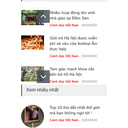
Nhiều hoạt động tôn vinh
nhà giáo tại Đầm Sen
Cảnh đẹp Việt Nam
25/04/2020
Giới trẻ Hà Nội được miễn
phí vé vào cửa festival Ẩm
thực Italy
Cảnh đẹp Việt Nam
25/04/2020
Tam giác mạch khoe sắc
bên bờ hồ Hà Nội
Cảnh đẹp Việt Nam
25/04/2020
Xem nhiều nhất
Bán đảo Sơn Trà sẽ là khu
du lịch quốc gia
Cảnh đẹp Việt Nam
Top 10 thứ đắt nhất thế giới
24/04/2020
mà bạn không ngờ tới !
Những món ăn đồng quê
Cảnh đẹp Việt Nam
21/04/2019
dân dã ở Sài Gòn