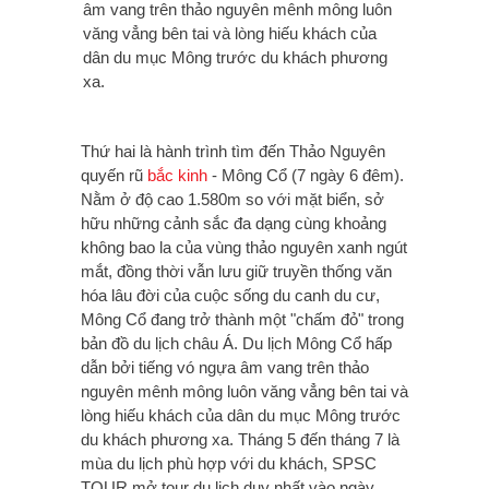
âm vang trên thảo nguyên mênh mông luôn
văng vẳng bên tai và lòng hiếu khách của
dân du mục Mông trước du khách phương
xa.
Thứ hai là hành trình tìm đến Thảo Nguyên
quyến rũ
bắc kinh
- Mông Cổ (7 ngày 6 đêm).
Nằm ở độ cao 1.580m so với mặt biển, sở
hữu những cảnh sắc đa dạng cùng khoảng
không bao la của vùng thảo nguyên xanh ngút
mắt, đồng thời vẫn lưu giữ truyền thống văn
hóa lâu đời của cuộc sống du canh du cư,
Mông Cổ đang trở thành một "chấm đỏ" trong
bản đồ du lịch châu Á. Du lịch Mông Cổ hấp
dẫn bởi tiếng vó ngựa âm vang trên thảo
nguyên mênh mông luôn văng vẳng bên tai và
lòng hiếu khách của dân du mục Mông trước
du khách phương xa. Tháng 5 đến tháng 7 là
mùa du lịch phù hợp với du khách, SPSC
TOUR mở tour du lịch duy nhất vào ngày