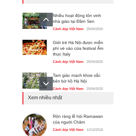
Nhiều hoạt động tôn vinh
nhà giáo tại Đầm Sen
Cảnh đẹp Việt Nam
25/04/2020
Giới trẻ Hà Nội được miễn
phí vé vào cửa festival Ẩm
thực Italy
Cảnh đẹp Việt Nam
25/04/2020
Tam giác mạch khoe sắc
bên bờ hồ Hà Nội
Cảnh đẹp Việt Nam
25/04/2020
Xem nhiều nhất
Bán đảo Sơn Trà sẽ là khu
du lịch quốc gia
Cảnh đẹp Việt Nam
Rộn ràng lễ hội Ramawan
24/04/2020
của người Chăm
Những món ăn đồng quê
Cảnh đẹp Việt Nam
12/12/2018
dân dã ở Sài Gòn