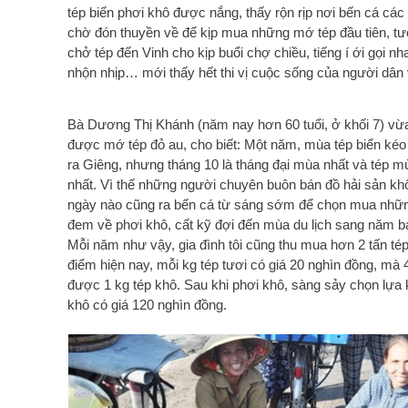
tép biển phơi khô được nắng, thấy rộn rịp nơi bến cá các 
chờ đón thuyền về để kịp mua những mớ tép đầu tiên, tươi
chở tép đến Vinh cho kịp buổi chợ chiều, tiếng í ới gọi nhau
nhộn nhịp… mới thấy hết thi vị cuộc sống của người dân 
Bà Dương Thị Khánh (năm nay hơn 60 tuổi, ở khối 7) vư
được mớ tép đỏ au, cho biết: Một năm, mùa tép biển kéo
ra Giêng, nhưng tháng 10 là tháng đại mùa nhất và tép mu
nhất. Vì thế những người chuyên buôn bán đồ hải sản k
ngày nào cũng ra bến cá từ sáng sớm để chọn mua nhữ
đem về phơi khô, cất kỹ đợi đến mùa du lịch sang năm b
Mỗi năm như vậy, gia đình tôi cũng thu mua hơn 2 tấn tép
điểm hiện nay, mỗi kg tép tươi có giá 20 nghìn đồng, mà 
được 1 kg tép khô. Sau khi phơi khô, sàng sảy chọn lựa k
khô có giá 120 nghìn đồng.