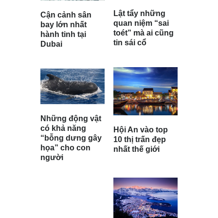
Lật tẩy những
Cận cảnh sân
quan niệm “sai
bay lớn nhất
toét” mà ai cũng
hành tinh tại
tin sái cổ
Dubai
Những động vật
có khả năng
Hội An vào top
“bỗng dưng gây
10 thị trấn đẹp
họa” cho con
nhất thế giới
người