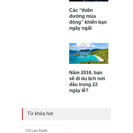
Các “thiên
đường mùa
đông” khiến bạn
ngây ngất
Năm 2016, bạn
sẽ đi du lịch nơi
đâu trong 22
ngày lễ?
Từ khóa hot
Cù Lao Xanh