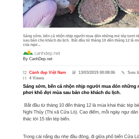
Sáng sớm, bến cá nhộn nhịp người mua đón những mẻ tép tươi n
sau bán cho khách du lịch. Bắt đầu từ tháng 10 đến tháng 12 là mù
của ngư...
By
CanhDep.net
Cảnh đẹp Việt Nam
13/03/2019 00:08:06
Sưu 
4 Views
Sáng sớm, bến cá nhộn nhịp người mua đón những mẻ
phơi khô đợi mùa sau bán cho khách du lịch.
Bắt đầu từ tháng 10 đến tháng 12 là mùa khai thác tép 
Nghi Thủy (Thị xã Cửa Lò). Cao điểm, mỗi ngày ngư dân
thác tới 15 tấn tép biển.
Trong cái nắng dịu nhẹ đầu đông, đi giữa phố biển Cửa L