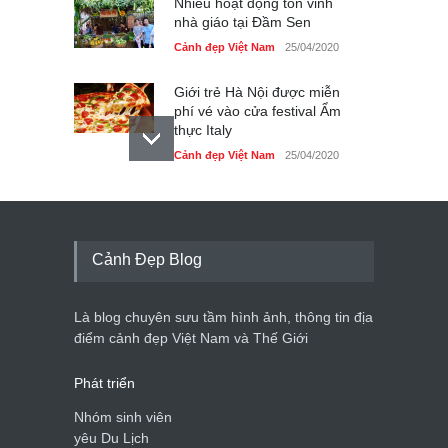
Nhiều hoạt động tôn vinh
nhà giáo tại Đầm Sen
Cảnh đẹp Việt Nam
25/04/2020
Giới trẻ Hà Nội được miễn
phí vé vào cửa festival Ẩm
thực Italy
Cảnh đẹp Việt Nam
25/04/2020
Tam giác mạch khoe sắc
bên bờ hồ Hà Nội
Cảnh đẹp Việt Nam
25/04/2020
Cảnh Đẹp Blog
Bán đảo Sơn Trà sẽ là khu
du lịch quốc gia
Là blog chuyên sưu tầm hình ảnh, thông tin địa
Cảnh đẹp Việt Nam
24/04/2020
điểm cảnh đẹp Việt Nam và Thế Giới
Phát triển
Nhóm sinh viên
yêu Du Lịch