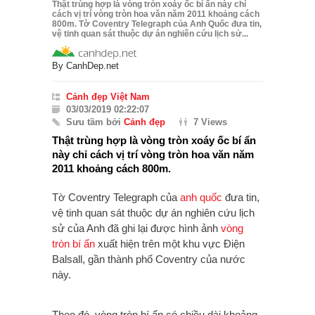
Thật trùng hợp là vòng tròn xoáy ốc bí ẩn này chỉ
cách vị trí vòng tròn hoa văn năm 2011 khoảng cách
800m. Tờ Coventry Telegraph của Anh Quốc đưa tin,
vệ tinh quan sát thuộc dự án nghiên cứu lịch sử...
By
CanhDep.net
Cảnh đẹp Việt Nam
03/03/2019 02:22:07
Sưu tầm bởi
Cảnh đẹp
7 Views
Thật trùng hợp là vòng tròn xoáy ốc bí ẩn
này chỉ cách vị trí vòng tròn hoa văn năm
2011 khoảng cách 800m.
Tờ Coventry Telegraph của
anh quốc
đưa tin,
vệ tinh quan sát thuộc dự án nghiên cứu lịch
sử của Anh đã ghi lại được hình ảnh
vòng
tròn bí ẩn
xuất hiện trên một khu vực Điện
Balsall, gần thành phố Coventry của nước
này.
Theo đó, vòng tròn bí ẩn có chiều dài khoảng