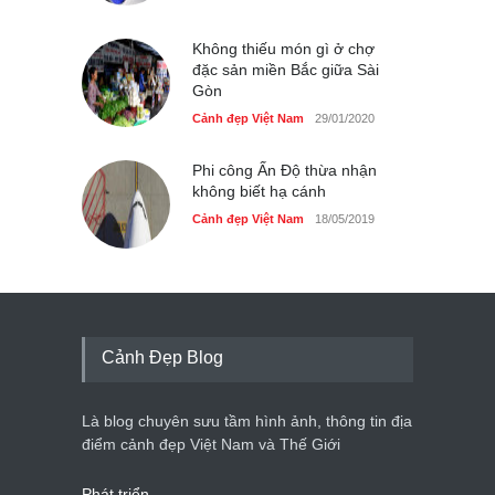
Không thiếu món gì ở chợ
đặc sản miền Bắc giữa Sài
Gòn
Cảnh đẹp Việt Nam
29/01/2020
Phi công Ấn Độ thừa nhận
không biết hạ cánh
Cảnh đẹp Việt Nam
18/05/2019
Cảnh Đẹp Blog
Là blog chuyên sưu tầm hình ảnh, thông tin địa
điểm cảnh đẹp Việt Nam và Thế Giới
Phát triển