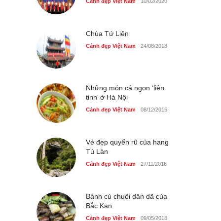
Nhiều hoạt động tôn vinh
Cảnh đẹp Việt Nam
10/02/2020
nhà giáo tại Đầm Sen
Cảnh đẹp Việt Nam
25/04/2020
Chùa Tứ Liên
Cảnh đẹp Việt Nam
24/08/2018
Những món cá ngon ‘liên
tỉnh’ ở Hà Nội
Cảnh đẹp Việt Nam
08/12/2016
Vẻ đẹp quyến rũ của hang
Tú Làn
Cảnh đẹp Việt Nam
27/11/2016
Bánh củ chuối dân dã của
Bắc Kạn
Cảnh đẹp Việt Nam
09/05/2018