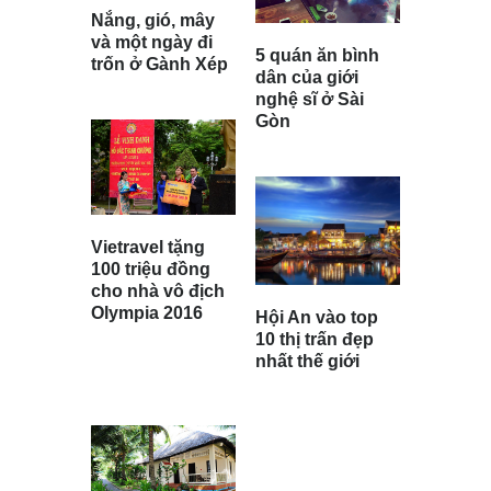
Nắng, gió, mây
và một ngày đi
5 quán ăn bình
trốn ở Gành Xép
dân của giới
nghệ sĩ ở Sài
Gòn
Vietravel tặng
100 triệu đồng
cho nhà vô địch
Olympia 2016
Hội An vào top
10 thị trấn đẹp
nhất thế giới