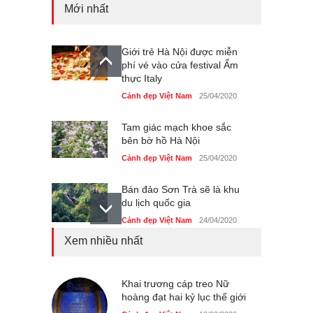
Mới nhất
Giới trẻ Hà Nội được miễn
phí vé vào cửa festival Ẩm
thực Italy
Cảnh đẹp Việt Nam
25/04/2020
Tam giác mạch khoe sắc
bên bờ hồ Hà Nội
Cảnh đẹp Việt Nam
25/04/2020
Bán đảo Sơn Trà sẽ là khu
du lịch quốc gia
Cảnh đẹp Việt Nam
24/04/2020
Xem nhiều nhất
Những món ăn đồng quê
dân dã ở Sài Gòn
Cảnh đẹp Việt Nam
Khai trương cáp treo Nữ
25/04/2020
hoàng đạt hai kỷ lục thế giới