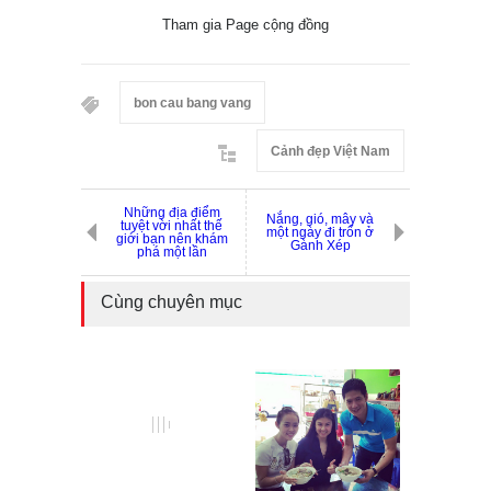
Tham gia Page cộng đồng
bon cau bang vang
Cảnh đẹp Việt Nam
Những địa điểm
Nắng, gió, mây và
tuyệt vời nhất thế
một ngày đi trốn ở
giới bạn nên khám
Gành Xép
phá một lần
Cùng chuyên mục