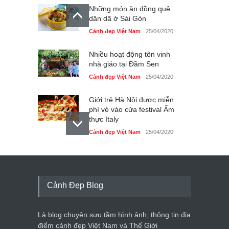
Những món ăn đồng quê
dân dã ở Sài Gòn
Cảnh đẹp Việt Nam
25/04/2020
Nhiều hoạt động tôn vinh
nhà giáo tại Đầm Sen
Cảnh đẹp Việt Nam
25/04/2020
Giới trẻ Hà Nội được miễn
phí vé vào cửa festival Ẩm
thực Italy
Cảnh đẹp Việt Nam
25/04/2020
Tam giác mạch khoe sắc
bên bờ hồ Hà Nội
Cảnh đẹp Việt Nam
25/04/2020
Cảnh Đẹp Blog
Bán đảo Sơn Trà sẽ là khu
du lịch quốc gia
Là blog chuyên sưu tầm hình ảnh, thông tin địa
Cảnh đẹp Việt Nam
24/04/2020
điểm cảnh đẹp Việt Nam và Thế Giới