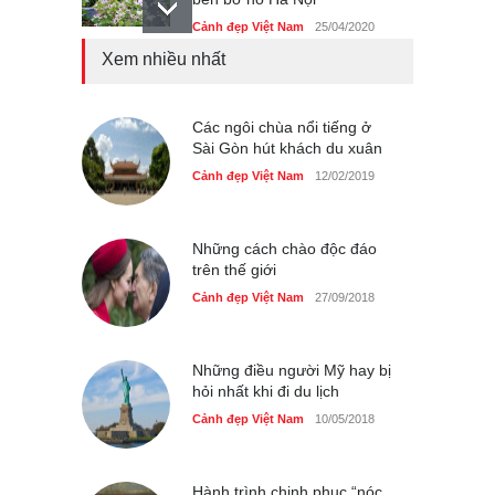
Cảnh đẹp Việt Nam
25/04/2020
Xem nhiều nhất
Bán đảo Sơn Trà sẽ là khu
du lịch quốc gia
Cảnh đẹp Việt Nam
Các ngôi chùa nổi tiếng ở
24/04/2020
Sài Gòn hút khách du xuân
Những món ăn đồng quê
Cảnh đẹp Việt Nam
12/02/2019
dân dã ở Sài Gòn
Cảnh đẹp Việt Nam
25/04/2020
Những cách chào độc đáo
trên thế giới
Cảnh đẹp Việt Nam
27/09/2018
Những điều người Mỹ hay bị
hỏi nhất khi đi du lịch
Cảnh đẹp Việt Nam
10/05/2018
Hành trình chinh phục “nóc