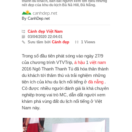
thành du khách, dẫn dắt người xem tìm hiểu những
nét đẹp của khu du kịch Bà Nà Hill, Đà Nẵng.
By
CanhDep.net
Cảnh đẹp Việt Nam
03/04/2020 22:04:01
Sưu tầm bởi
Cảnh đẹp
1 Views
Trong số đầu tiên phát sóng vào ngày 27/9
của chương trình VTVTrip,
á hậu
1
việt nam
2016 Ngô Thanh Thanh Tú đã hóa thân thành
du khách tới thăm thú và trải nghiệm những
tiện ích của khu du lịch nổi tiếng ở
đà nẵng
.
Cô được nhiều người đánh giá là khá chuyên
nghiệp trong vai trò MC, dẫn dắt người xem
khám phá vùng đất du lịch nổi tiếng ở Việt
Nam này.