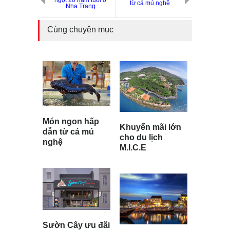
từ cá mú nghệ
Nha Trang
Cùng chuyên mục
Món ngon hấp
Khuyến mãi lớn
dẫn từ cá mú
cho du lịch
nghệ
M.I.C.E
Sườn Cây ưu đãi