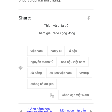
phục vụ du lịch nói chung.
Share:
Thích và chia sẻ
Tham gia Page cộng đồng
việt nam
harry lu
á hậu
nguyễn thanh tú
hoa hậu việt nam
đà nẵng
du lịch việt nam
vtvtrip
quảng bá du lịch
Cảnh đẹp Việt Nam
Gánh bánh bèo
Món ngon hấp dẫn
ngọt 20 năm tuổi ở