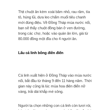
Thịt chuột ăn kèm xoài băm nhỏ, rau răm, tía
tô, húng lủi, dưa leo chấm muối tiêu chanh
mới đúng điệu. Về Đồng Tháp mùa nước nổi,
bạn sẽ thấy chuột đồng bán ở ven đường,
trong các chợ, hoặc vào quán ăn lớn, giá từ
80.000 đồng một đĩa cho 4 người ăn.
Lẩu cá linh bông điên điển
Cá linh xuất hiện ở Đồng Tháp vào mùa nước
nổi, bắt đầu từ tháng 9 đến 11 hàng năm. Thời
gian này cũng là lúc mùa hoa điên điển nở
vàng, trải dài khắp mé sông.
Người ta chọn những con cá linh còn tươi rói,