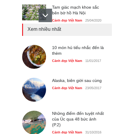
Tam giác mạch khoe sắc
bên bờ hồ Hà Nội
Cảnh đẹp Việt Nam
25/04/2020
Xem nhiều nhất
Bán đảo Sơn Trà sẽ là khu
du lịch quốc gia
Cảnh đẹp Việt Nam
10 món hủ tiếu nhắc đến là
24/04/2020
thèm
Những món ăn đồng quê
Cảnh đẹp Việt Nam
11/01/2017
dân dã ở Sài Gòn
Cảnh đẹp Việt Nam
25/04/2020
Alaska, biên giới sau cùng
Cảnh đẹp Việt Nam
23/05/2017
Những điểm đến tuyệt nhất
của Úc qua 48 bức ảnh
(P.2)
Cảnh đẹp Việt Nam
31/10/2016