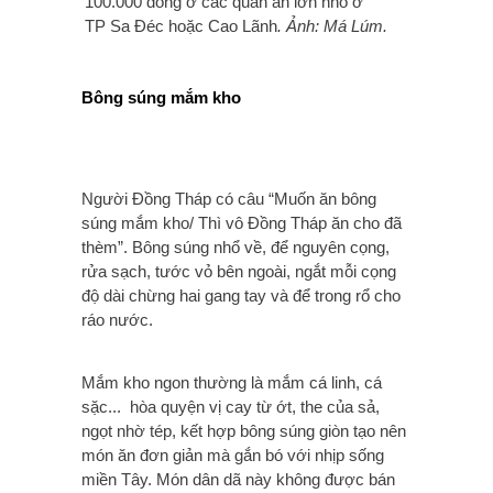
100.000 đồng ở các quán ăn lớn nhỏ ở
TP Sa Đéc hoặc Cao Lãnh
. Ảnh: Má Lúm.
Bông súng mắm kho
Người Đồng Tháp có câu “Muốn ăn bông
súng mắm kho/ Thì vô Đồng Tháp ăn cho đã
thèm”. Bông súng nhổ về, để nguyên cọng,
rửa sạch, tước vỏ bên ngoài, ngắt mỗi cọng
độ dài chừng hai gang tay và để trong rổ cho
ráo nước.
Mắm kho ngon thường là mắm cá linh, cá
sặc... hòa quyện vị cay từ ớt, the của sả,
ngọt nhờ tép, kết hợp bông súng giòn tạo nên
món ăn đơn giản mà gắn bó với nhịp sống
miền Tây. Món dân dã này không được bán