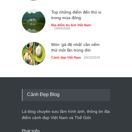
Top những điểm đến thú vị
trong mùa đông
Địa điểm du lịch Việt Nam
19/04/2016
Món ‘gà đệ nhất’ cần nếm
thử một lần trong đời
Cảnh đẹp Việt Nam
03/10/2019
Cảnh Đẹp Blog
Là blog chuyên sưu tầm hình ảnh, thông tin địa
điểm cảnh đẹp Việt Nam và Thế Giới
Phát triển