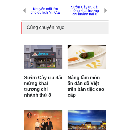
Sườn Cây ưu đãi
Khuyến mãi lớn
mừng khai trương
cho du lịch M.I.C.E
chi nhánh thứ 8
Cùng chuyên mục
Nâng tầm món
Sườn Cây ưu đãi
ăn dân dã Việt
mừng khai
trên bàn tiệc cao
trương chi
cấp
nhánh thứ 8