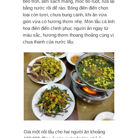
béo tròn, làm sạch mang, móc bỏ ruột, rửa lại
bằng nước rồi để ráo. Bông điên điển chọn
loại còn tươi, chưa bung cánh, khi ăn vừa
giòn vừa có hương thơm nhẹ. Món lẩu cá linh
hoa điên điển chinh phục người ăn ngay từ
màu sắc, hương thơm thoang thoảng cùng vị
chua thanh của nước lẩu.
Giá một nồi lẩu cho hai người ăn khoảng