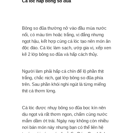
Cá lóc hấp bông so đũa
Bông so đũa thường nở vào đầu mùa nước
nổi, có màu tím hoặc trắng, vị đắng nhưng
ngọt hậu, kết hợp cùng cá lóc tạo nên món ăn
độc đáo. Cá lóc làm sạch, ướp gia vị, xếp xen
kẽ 2 lớp bông so đũa và hấp cách thủy.
Người làm phải hấp cá chín để lộ phần thịt
trắng, chắc nịch, gạt lớp bông so đũa phía
trên. Sau phần khói nghi ngút là từng miếng
thịt cá thơm lừng.
Cá lóc được nhụy bông so đũa bọc kín nên
dịu ngọt và rất thơm ngon, chấm cùng nước
mắm dầm ớt trái. Ngày nay không còn nhiều
nơi bán món này nhưng bạn có thể liên hệ