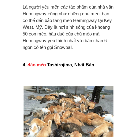
Là người yêu mến các tác phẩm của nhà văn
Hemingway cũng như những chú mèo, bạn
có thể đến bảo tàng mèo Hemingway tại Key
West, Mỹ. Đây là nơi sinh sống của khoảng
50 con mèo, hậu duệ của chú mèo mà
Hemingway
yêu thích nhất với
bàn chân 6
ngón có tên gọi
Snowball.
4.
đảo mèo
Tashirojima, Nhật Bản