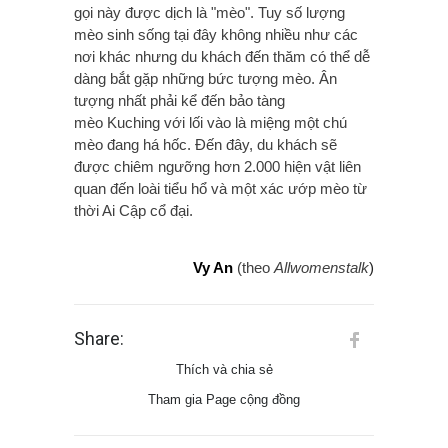
gọi này được dịch là "mèo". Tuy số lượng
mèo sinh sống tại đây không nhiều như các
nơi khác nhưng du khách đến thăm có thể dễ
dàng bắt gặp những bức tượng mèo. Ân
tượng nhất phải kể đến bảo tàng
mèo
Kuching với lối vào là miệng một chú
mèo đang há hốc. Đến đây, du khách sẽ
được chiêm ngưỡng hơn 2.000 hiện vật liên
quan đến loài tiểu hổ và một xác ướp mèo từ
thời Ai Cập cổ đại.
Vy An
(theo
Allwomenstalk
)
Share:
Thích và chia sẻ
Tham gia Page cộng đồng