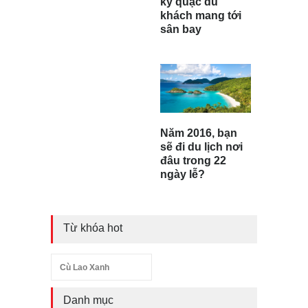
kỳ quặc du
khách mang tới
sân bay
Năm 2016, bạn
sẽ đi du lịch nơi
đâu trong 22
ngày lễ?
Từ khóa hot
Cù Lao Xanh
Danh mục