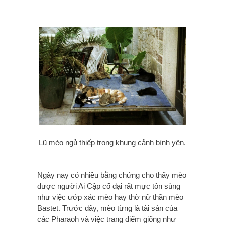
Lũ mèo ngủ thiếp trong khung cảnh bình yên.
Ngày nay có nhiều bằng chứng cho thấy mèo
được người Ai Cập cổ đại rất mực tôn sùng
như việc ướp xác mèo hay thờ nữ thần mèo
Bastet. Trước đây, mèo từng là tài sản của
các Pharaoh và việc trang điểm giống như