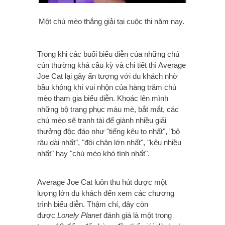
Một chú mèo thắng giải tại cuộc thi năm nay.
Trong khi các buổi biểu diễn của những chú
cún thường khá cầu kỳ và chi tiết thì Average
Joe Cat lại gây ấn tượng với du khách nhờ
bầu không khí vui nhộn của hàng trăm chú
mèo tham gia biểu diễn. Khoác lên mình
những bộ trang phục màu mè, bắt mắt, các
chú mèo sẽ tranh tài để giành nhiều giải
thưởng độc đáo như "tiếng kêu to nhất", "bộ
râu dài nhất", "đôi chân lớn nhất", "kêu nhiều
nhất" hay "chú mèo khó tính nhất".
Average Joe Cat luôn thu hút được một
lượng lớn du khách đến xem các chương
trình biểu diễn. Thậm chí, đây còn
được
Lonely Planet
đánh giá là một trong