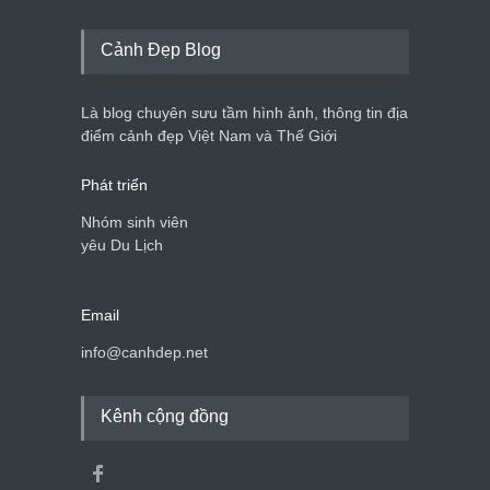
Cảnh Đẹp Blog
Là blog chuyên sưu tầm hình ảnh, thông tin địa
điểm cảnh đẹp Việt Nam và Thế Giới
Phát triển
Nhóm sinh viên
yêu Du Lịch
Email
info@canhdep.net
Kênh cộng đồng