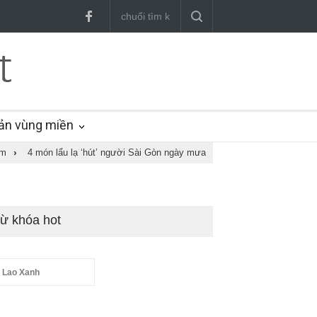
ản vùng miền
am
›
4 món lẩu lạ ‘hút’ người Sài Gòn ngày mưa
ừ khóa hot
 Lao Xanh