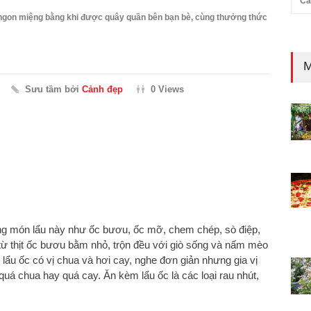
Cả
 ngon miệng bằng khi được quây quần bên bạn bè, cùng thưởng thức
M
Sưu tầm bởi
Cảnh đẹp
0 Views
ong món lẩu này như ốc bươu, ốc mỡ, chem chép, sò điệp,
từ thịt ốc bươu bằm nhỏ, trộn đều với giò sống và nấm mèo
lẩu ốc có vị chua và hơi cay, nghe đơn giản nhưng gia vị
á chua hay quá cay. Ăn kèm lẩu ốc là các loại rau nhút,
.