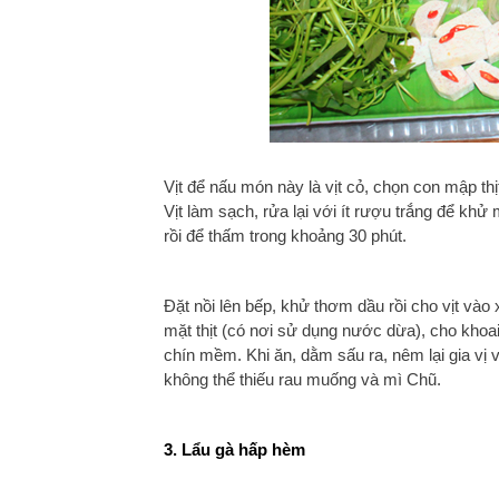
Vịt để nấu món này là vịt cỏ, chọn con mập thịt 
Vịt làm sạch, rửa lại với ít rượu trắng để khử 
rồi để thấm trong khoảng 30 phút.
Đặt nồi lên bếp, khử thơm dầu rồi cho vịt vào
mặt thịt (có nơi sử dụng nước dừa), cho khoai
chín mềm. Khi ăn, dằm sấu ra, nêm lại gia v
không thể thiếu rau muống và mì Chũ.
3. Lẩu gà hấp hèm