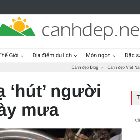
hế Giới
Địa điểm du lịch
Món ngon
Đặc s
Cảnh đẹp Blog
›
Cảnh đẹp Việt N
ạ ‘hút’ người
T
gày mưa
Cù