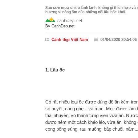
Sau cơn mưa chiều lành lạnh, không gì thích hợp và
hương vị nóng ấm của những nồi lẩu bốc khói.
By
CanhDep.net
Cảnh đẹp Việt Nam
01/04/2020 20:54:06
1. Lẩu ốc
Có rất nhiều loại ốc được dùng để ăn kèm tr
sò huyết, càng ghẹ... và mọc. Mọc được làm 
thái nhuyễn, vo thành từng viên vừa ăn. Nước 
được nêm một cách khéo léo, vừa ăn, không qu
cọng bông súng, rau muống, bắp chuối, nấm..