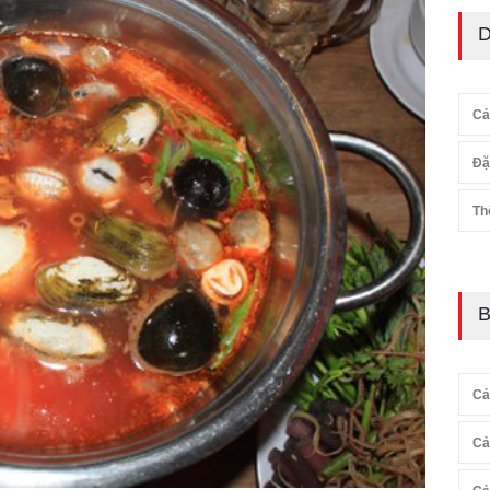
D
Cả
Đặ
Th
B
Cả
Cả