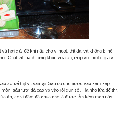
và hơi già, để khi nấu cho vị ngọt, thịt dai và không bị hôi.
mùi. Chặt vịt thành từng khúc vừa ăn, ướp với một ít gia vị
 xào sơ để thịt vịt săn lại. Sau đó cho nước vào xâm xấp
 môn, sấu tươi đã cạo vỏ vào rồi đun sôi. Hạ nhỏ lửa để thịt
ị vừa ăn, có vị đậm đà chua nhẹ là được. Ăn kèm món này