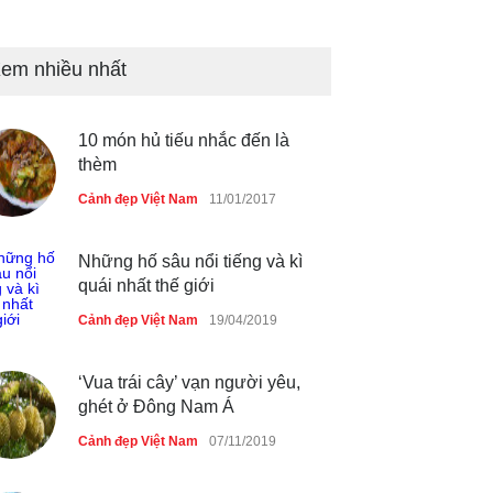
Bán đảo Sơn Trà sẽ là khu
du lịch quốc gia
em nhiều nhất
Cảnh đẹp Việt Nam
24/04/2020
10 món hủ tiếu nhắc đến là
Những món ăn đồng quê dân
thèm
dã ở Sài Gòn
Cảnh đẹp Việt Nam
11/01/2017
Cảnh đẹp Việt Nam
25/04/2020
Những hố sâu nổi tiếng và kì
quái nhất thế giới
Cảnh đẹp Việt Nam
19/04/2019
‘Vua trái cây’ vạn người yêu,
ghét ở Đông Nam Á
Cảnh đẹp Việt Nam
07/11/2019