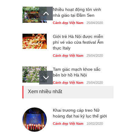
Nhiều hoạt động tôn vinh
nhà giáo tại Đầm Sen
Cảnh đẹp Việt Nam
25/04/2020
Giới trẻ Hà Nội được miễn
phí vé vào cửa festival Ẩm
thực Italy
Cảnh đẹp Việt Nam
25/04/2020
Tam giác mạch khoe sắc
bên bờ hồ Hà Nội
Cảnh đẹp Việt Nam
25/04/2020
Xem nhiều nhất
Bán đảo Sơn Trà sẽ là khu
du lịch quốc gia
Cảnh đẹp Việt Nam
Khai trương cáp treo Nữ
24/04/2020
hoàng đạt hai kỷ lục thế giới
Những món ăn đồng quê
Cảnh đẹp Việt Nam
10/02/2020
dân dã ở Sài Gòn