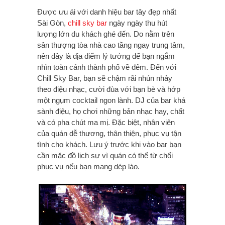
Được ưu ái với danh hiệu bar tây đẹp nhất
Sài Gòn,
chill sky bar
ngày ngày thu hút
lượng lớn du khách ghé đến. Do nằm trên
sân thượng tòa nhà cao tầng ngay trung tâm,
nên đây là địa điểm lý tưởng để bạn ngắm
nhìn toàn cảnh thành phố về đêm. Đến với
Chill Sky Bar, bạn sẽ chậm rãi nhún nhảy
theo điệu nhạc, cười đùa với bạn bè và hớp
một ngụm cocktail ngon lành. DJ của bar khá
sành điệu, họ chơi những bản nhạc hay, chất
và có pha chút ma mị. Đặc biệt, nhân viên
của quán dễ thương, thân thiện, phục vụ tận
tình cho khách. Lưu ý trước khi vào bar bạn
cần mặc đồ lịch sự vì quán có thể từ chối
phục vụ nếu bạn mang dép lào.