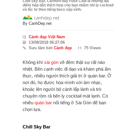
Chill Sky Bar, Carmen hay Fuse Club là những địa
điểm hấp dẫn thích hợp cho bạn nhâm nhi ly cocktail
và lắc lư theo tiếng bass xập xình.
By
CanhDep.net
Cảnh đẹp Việt Nam
13/08/2018 06:27:06
Sưu tầm bởi
Cảnh đẹp
75 Views
Không khí
sài gòn
về đêm thật sự rất náo
nhiệt. Bên cạnh việc đi dạo và khám phá ẩm
thực, nhiều người thích giải trí ở quán bar. Ở
nơi đó, họ được hòa mình với âm nhạc,
khoác lên người bộ cánh lấp lánh và trò
chuyện rôm rả bên ly cocktail mát lạnh. Có
nhiều
quán bar
nổi tiếng ở Sài Gòn để bạn
chọn lựa.
Chill Sky Bar