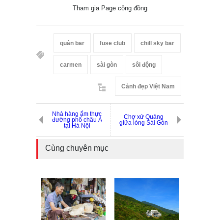
Tham gia Page cộng đồng
quán bar
fuse club
chill sky bar
carmen
sài gòn
sôi động
Cảnh đẹp Việt Nam
Nhà hàng ẩm thực
Chợ xứ Quảng
đường phố châu Á
giữa lòng Sài Gòn
tại Hà Nội
Cùng chuyên mục