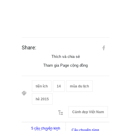
Share:
Thích và chia sẻ
Tham gia Page cộng đồng
tiện ích
14
mùa du lịch
hè 2015
Cảnh đẹp Việt Nam
5 câu chuyện kinh
Câu chuyện rùng