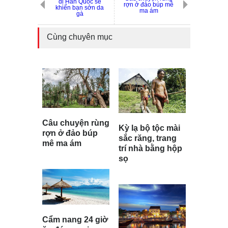
dị Hàn Quốc sẽ
rợn ở đảo búp mê
khiến bạn sởn da
ma ám
gà
Cùng chuyên mục
Câu chuyện rùng
Kỳ lạ bộ tộc mài
rợn ở đảo búp
sắc răng, trang
mê ma ám
trí nhà bằng hộp
sọ
Cẩm nang 24 giờ