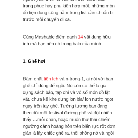
trang phục hay phụ kiện hợp mốt, những món
đồ tiện dụng cũng nằm trong list cần chuẩn bị
trước mỗi chuyến đi xa.
Cùng Mashable điểm danh
14
vật dụng hữu
ích mà bạn nên có trong balo của mình.
1. Ghế hơi
Đậm chất
tiện ích
và n-trong-1, ai nói với bạn
ghế chỉ dùng để ngồi. Nó còn có thể là giá
đựng sách báo, tạp chí và vô số món đồ lặt
vặt, chưa kể khe đựng lon bia/ lon nước ngọt
ngay trên tay ghế. Tưởng tượng bạn đang
theo dõi một festival đường phố và đột nhiên
thấy …mỏi chân, hoặc muốn thư thái chiếm
ngưỡng cảnh hoàng hôn trên biển rực rỡ: đơn
giản là lấy chiếc ghế ra, thổi phồng nó và ngồi