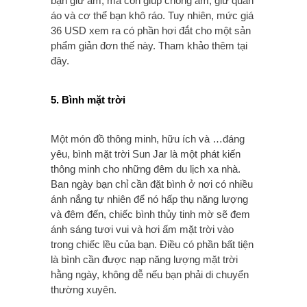
bạn giữ ấm, mà còn giúp chống ẩm, giữ quần
áo và cơ thể bạn khô ráo. Tuy nhiên, mức giá
36 USD xem ra có phần hơi đắt cho một sản
phẩm giản đơn thế này. Tham khảo thêm tại
đây.
5. Bình mặt trời
Một món đồ thông minh, hữu ích và …đáng
yêu, bình mặt trời Sun Jar là một phát kiến
thông minh cho những đêm du lịch xa nhà.
Ban ngày bạn chỉ cần đặt bình ở nơi có nhiều
ánh nắng tự nhiên để nó hấp thụ năng lượng
và đêm đến, chiếc bình thủy tinh mờ sẽ đem
ánh sáng tươi vui và hơi ấm mặt trời vào
trong chiếc lều của bạn. Điều có phần bất tiện
là bình cần được nạp năng lượng mặt trời
hằng ngày, không dễ nếu bạn phải di chuyển
thường xuyên.