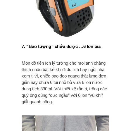
7. “Bao tượng” chứa được …6 lon bia
Món đồ tiện ích lý tưởng cho mọi anh chàng
thích nhậu bất kể khi đi du lịch hay ngồi nhà
xem ti vi, chiếc bao đeo ngang thắt lưng đơn
giản này chứa 6 túi nhỏ bỏ vừa 6 lon nước
dung tích 330ml. Với thiết kế rằn ri, trông các
quý ông cũng “cực ngầu” với 6 lon “vũ khí”
giắt quanh hông.