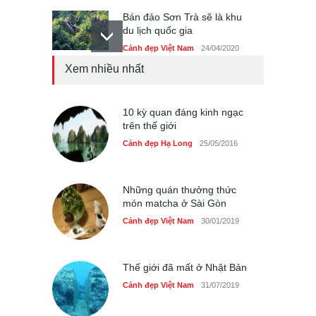
Bán đảo Sơn Trà sẽ là khu
du lịch quốc gia
Cảnh đẹp Việt Nam
24/04/2020
Xem nhiều nhất
Những món ăn đồng quê
dân dã ở Sài Gòn
Cảnh đẹp Việt Nam
10 kỳ quan đáng kinh ngạc
25/04/2020
trên thế giới
Nhiều hoạt động tôn vinh
Cảnh đẹp Hạ Long
25/05/2016
nhà giáo tại Đầm Sen
Cảnh đẹp Việt Nam
25/04/2020
Những quán thưởng thức
món matcha ở Sài Gòn
Cảnh đẹp Việt Nam
30/01/2019
Thế giới đã mất ở Nhật Bản
Cảnh đẹp Việt Nam
31/07/2019