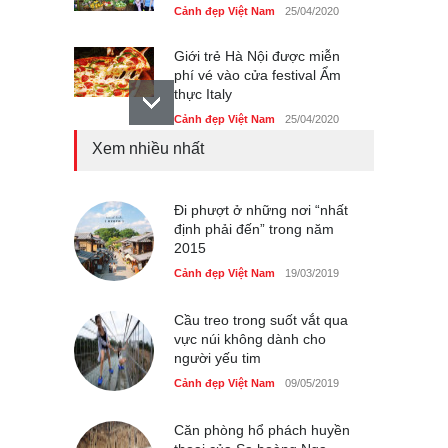
Cảnh đẹp Việt Nam
25/04/2020
Giới trẻ Hà Nội được miễn
phí vé vào cửa festival Ẩm
thực Italy
Cảnh đẹp Việt Nam
25/04/2020
Xem nhiều nhất
Tam giác mạch khoe sắc
bên bờ hồ Hà Nội
Cảnh đẹp Việt Nam
Đi phượt ở những nơi “nhất
25/04/2020
định phải đến” trong năm
2015
Bán đảo Sơn Trà sẽ là khu
du lịch quốc gia
Cảnh đẹp Việt Nam
19/03/2019
Cảnh đẹp Việt Nam
24/04/2020
Cầu treo trong suốt vắt qua
vực núi không dành cho
người yếu tim
Cảnh đẹp Việt Nam
09/05/2019
Căn phòng hổ phách huyền