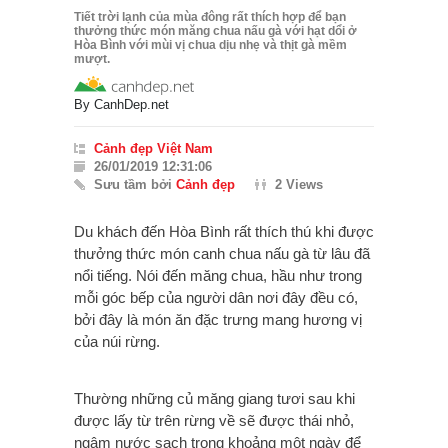
Tiết trời lạnh của mùa đông rất thích hợp để bạn
thưởng thức món măng chua nấu gà với hạt dổi ở
Hòa Bình với mùi vị chua dịu nhẹ và thịt gà mềm
mượt.
By
CanhDep.net
Cảnh đẹp Việt Nam
26/01/2019 12:31:06
Sưu tầm bởi
Cảnh đẹp
2 Views
Du khách đến Hòa Bình rất thích thú khi được
thưởng thức món canh chua nấu gà từ lâu đã
nổi tiếng. Nói đến măng chua, hầu như trong
mỗi góc bếp của người dân nơi đây đều có,
bởi đây là món ăn đặc trưng mang hương vị
của núi rừng.
Thường những củ măng giang tươi sau khi
được lấy từ trên rừng về sẽ được thái nhỏ,
ngâm nước sạch trong khoảng một ngày để