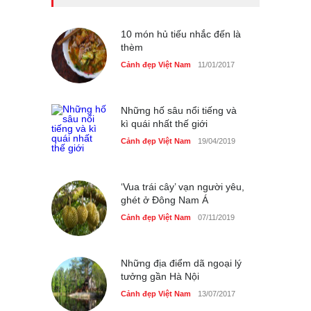
Bán đảo Sơn Trà sẽ là khu
du lịch quốc gia
Cảnh đẹp Việt Nam
10 món hủ tiếu nhắc đến là
24/04/2020
thèm
Những món ăn đồng quê
Cảnh đẹp Việt Nam
11/01/2017
dân dã ở Sài Gòn
Cảnh đẹp Việt Nam
25/04/2020
Những hố sâu nổi tiếng và
kì quái nhất thế giới
Cảnh đẹp Việt Nam
19/04/2019
‘Vua trái cây’ vạn người yêu,
ghét ở Đông Nam Á
Cảnh đẹp Việt Nam
07/11/2019
Những địa điểm dã ngoại lý
tưởng gần Hà Nội
Cảnh đẹp Việt Nam
13/07/2017