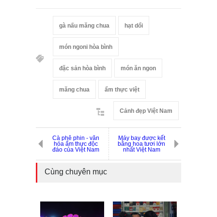
gà nấu măng chua
hạt dổi
món ngoni hòa bình
đặc sản hòa bình
món ăn ngon
măng chua
ẩm thực việt
Cảnh đẹp Việt Nam
Cà phê phin - văn
Máy bay được kết
hóa ẩm thực độc
bằng hoa tươi lớn
đáo của Việt Nam
nhất Việt Nam
Cùng chuyên mục