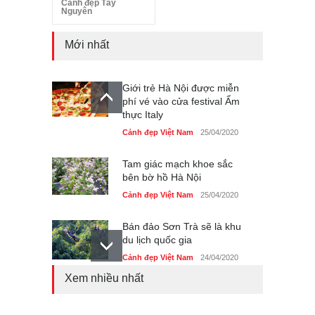
Cảnh đẹp Tây
Nguyên
Mới nhất
Giới trẻ Hà Nội được miễn
phí vé vào cửa festival Ẩm
thực Italy
Cảnh đẹp Việt Nam
25/04/2020
Tam giác mạch khoe sắc
bên bờ hồ Hà Nội
Cảnh đẹp Việt Nam
25/04/2020
Bán đảo Sơn Trà sẽ là khu
du lịch quốc gia
Cảnh đẹp Việt Nam
24/04/2020
Xem nhiều nhất
Những món ăn đồng quê
dân dã ở Sài Gòn