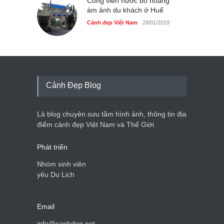
Công viên nước bỏ hoang
ám ảnh du khách ở Huế
Cảnh đẹp Việt Nam
28/01/2019
Cảnh Đẹp Blog
Là blog chuyên sưu tầm hình ảnh, thông tin địa
điểm cảnh đẹp Việt Nam và Thế Giới
Phát triển
Nhóm sinh viên
yêu Du Lịch
Email
info@canhdep.net