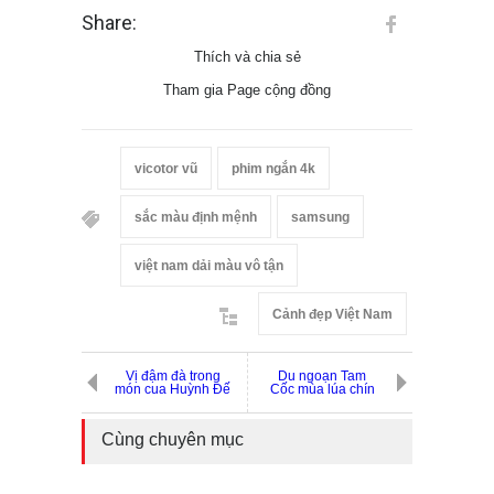
Share:
Thích và chia sẻ
Tham gia Page cộng đồng
vicotor vũ
phim ngắn 4k
sắc màu định mệnh
samsung
việt nam dải màu vô tận
Cảnh đẹp Việt Nam
Vị đậm đà trong
Du ngoạn Tam
món cua Huỳnh Đế
Cốc mùa lúa chín
Cùng chuyên mục