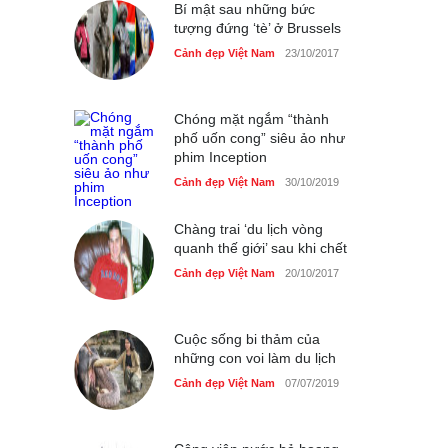
Cảnh đẹp Việt Nam
Bí mật sau những bức
25/04/2020
tượng đứng ‘tè’ ở Brussels
Nhiều hoạt động tôn vinh
Cảnh đẹp Việt Nam
23/10/2017
nhà giáo tại Đầm Sen
Cảnh đẹp Việt Nam
25/04/2020
Chóng mặt ngắm “thành
phố uốn cong” siêu ảo như
phim Inception
Cảnh đẹp Việt Nam
30/10/2019
Chàng trai ‘du lịch vòng
quanh thế giới’ sau khi chết
Cảnh đẹp Việt Nam
20/10/2017
Cuộc sống bi thảm của
những con voi làm du lịch
Cảnh đẹp Việt Nam
07/07/2019