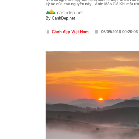
kỳ ảo của cao nguyên này. Ảnh: Mèo Già Khi mặt trời
By
CanhDep.net
Cảnh đẹp Việt Nam
06/09/2016 00:20:06