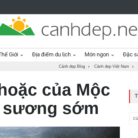
hế Giới
Địa điểm du lịch
Món ngon
Đặc s
Cảnh đẹp Blog
›
Cảnh đẹp Việt Nam
›
hoặc của Mộc
T
g sương sớm
Cù