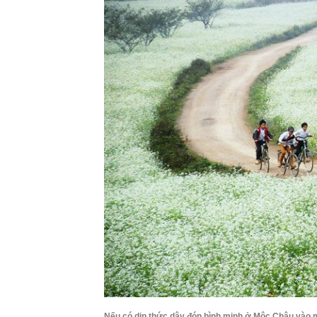
Nếu có dịp thức dậy đón bình minh ở Mộc Châu vào