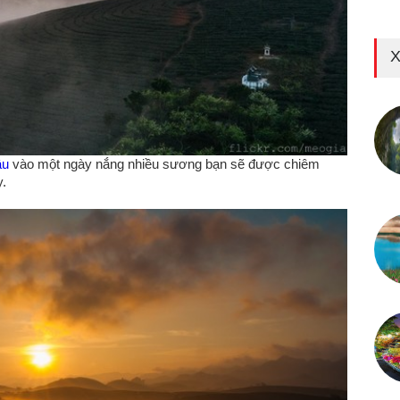
X
âu
vào một ngày nắng nhiều sương bạn sẽ được chiêm
ày.