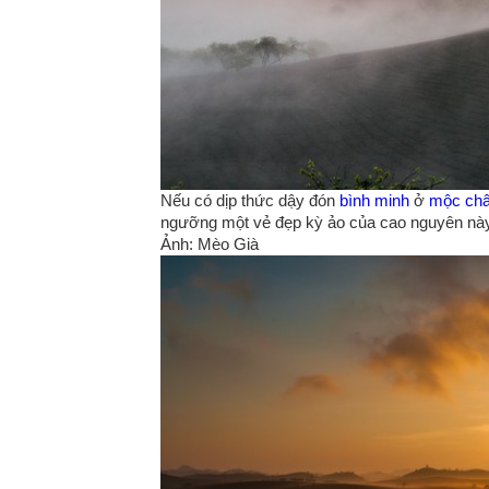
Nếu có dịp thức dậy đón
bình minh
ở
mộc ch
ngưỡng một vẻ đẹp kỳ ảo của cao nguyên n
Ảnh: Mèo Già