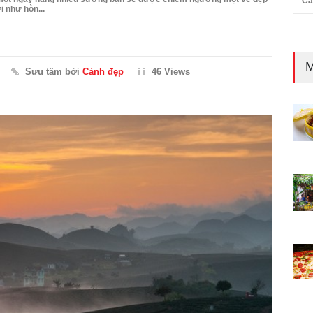
Cả
 như hòn...
M
Sưu tầm bởi
Cảnh đẹp
46 Views