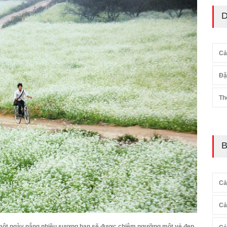
D
Cả
Đặ
Th
B
Cả
Cả
 một ngày nắng nhiều sương bạn sẽ được chiêm ngưỡng một vẻ đẹp