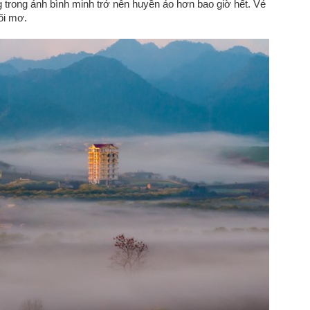
trong ánh bình minh trở nên huyền ảo hơn bao giờ hết. Vẻ
cõi mơ.