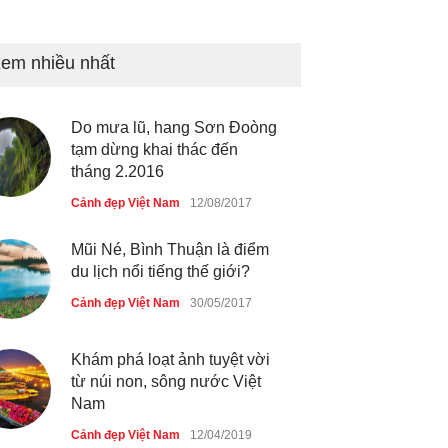
Tam giác mạch khoe sắc bên
bờ hồ Hà Nội
em nhiều nhất
Cảnh đẹp Việt Nam
25/04/2020
Bán đảo Sơn Trà sẽ là khu
Do mưa lũ, hang Sơn Đoòng
du lịch quốc gia
tạm dừng khai thác đến
Cảnh đẹp Việt Nam
24/04/2020
tháng 2.2016
Cảnh đẹp Việt Nam
12/08/2017
Mũi Né, Bình Thuận là điểm
du lịch nổi tiếng thế giới?
Cảnh đẹp Việt Nam
30/05/2017
Khám phá loạt ảnh tuyệt vời
từ núi non, sông nước Việt
Nam
Cảnh đẹp Việt Nam
12/04/2019