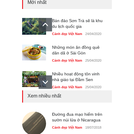
Mới nhất
Bán đảo Sơn Trà sẽ là khu
du lịch quốc gia
Cảnh đẹp Việt Nam
24/04/2020
Những món ăn đồng quê
dân dã ở Sài Gòn
Cảnh đẹp Việt Nam
25/04/2020
Nhiều hoạt động tôn vinh
nhà giáo tại Đầm Sen
Cảnh đẹp Việt Nam
25/04/2020
Xem nhiều nhất
Giới trẻ Hà Nội được miễn
phí vé vào cửa festival Ẩm
thực Italy
Đường đua mạo hiểm trên
Cảnh đẹp Việt Nam
sườn núi lửa ở Nicaragua
25/04/2020
Cảnh đẹp Việt Nam
18/07/2018
Tam giác mạch khoe sắc