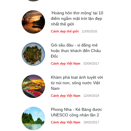
bên bờ hồ Hà Nội
Cảnh đẹp Việt Nam
25/04/2020
‘Hoàng hôn thơ mộng’ tại 10
điểm ngắm mặt trời lặn đẹp
nhất thế giới
Cảnh đẹp thế giới
11/05/2016
Gỏi sầu đâu - vị đắng mê
hoặc thực khách đến Châu
Đốc
Cảnh đẹp Việt Nam
03/04/2017
Khám phá loạt ảnh tuyệt vời
từ núi non, sông nước Việt
Nam
Cảnh đẹp Việt Nam
12/04/2019
Phong Nha - Kẻ Bàng được
UNESCO công nhận lần 2
Cảnh đẹp Việt Nam
18/02/2017