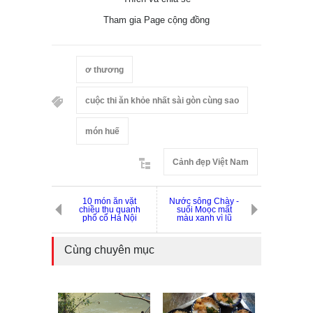
Tham gia Page cộng đồng
ơ thương
cuộc thi ăn khỏe nhất sài gòn cùng sao
món huế
Cảnh đẹp Việt Nam
10 món ăn vặt
Nước sông Chày -
chiều thu quanh
suối Moọc mất
phố cổ Hà Nội
màu xanh vì lũ
Cùng chuyên mục