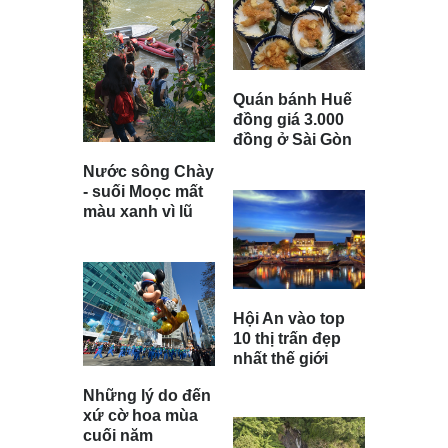
Quán bánh Huế
đồng giá 3.000
đồng ở Sài Gòn
Nước sông Chày
- suối Moọc mất
màu xanh vì lũ
Hội An vào top
10 thị trấn đẹp
nhất thế giới
Những lý do đến
xứ cờ hoa mùa
cuối năm