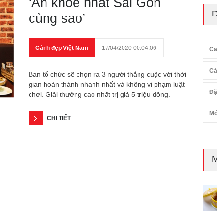
‘Ăn khỏe nhất Sài Gòn
D
cùng sao’
Cảnh đẹp Việt Nam
17/04/2020 00:04:06
Cả
Cả
Ban tổ chức sẽ chọn ra 3 người thắng cuộc với thời
gian hoàn thành nhanh nhất và không vi phạm luật
Đặ
chơi. Giải thưởng cao nhất trị giá 5 triệu đồng.
Mó
CHI TIẾT
M