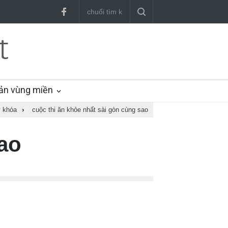
ản vùng miền
 khóa
›
cuộc thi ăn khỏe nhất sài gòn cùng sao
sao