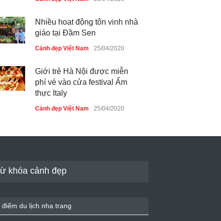
Nhiều hoạt động tôn vinh nhà
giáo tại Đầm Sen
Cảnh đẹp Việt Nam
25/04/2020
Giới trẻ Hà Nội được miễn
phí vé vào cửa festival Ẩm
thực Italy
Cảnh đẹp Việt Nam
25/04/2020
Tam giác mạch khoe sắc bên
bờ hồ Hà Nội
Cảnh đẹp Việt Nam
25/04/2020
ừ khóa cảnh đẹp
Bán đảo Sơn Trà sẽ là khu
du lịch quốc gia
 điểm du lịch nha trang
Cảnh đẹp Việt Nam
24/04/2020