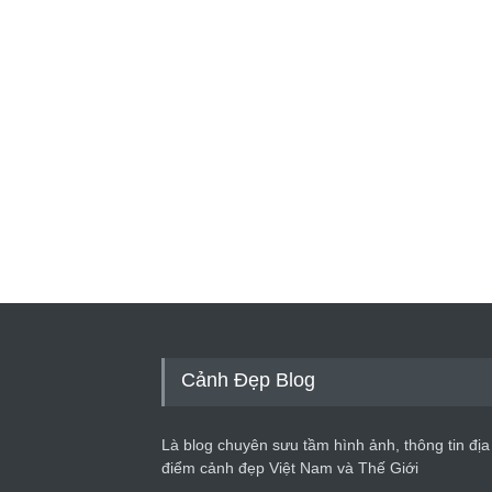
Cảnh Đẹp Blog
Là blog chuyên sưu tầm hình ảnh, thông tin địa
điểm cảnh đẹp Việt Nam và Thế Giới