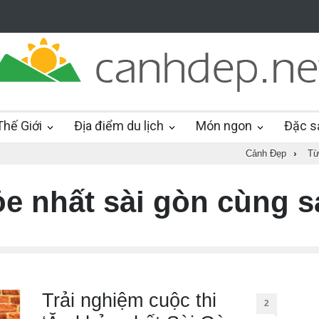
hế Giới
Địa điểm du lịch
Món ngon
Đặc s
Cảnh Đẹp
›
Từ
ỏe nhất sài gòn cùng 
Trải nghiệm cuộc thi
2