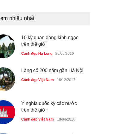
Bán đảo Sơn Trà sẽ là khu
du lịch quốc gia
em nhiều nhất
Cảnh đẹp Việt Nam
24/04/2020
10 kỳ quan đáng kinh ngạc
Những món ăn đồng quê dân
trên thế giới
dã ở Sài Gòn
Cảnh đẹp Hạ Long
25/05/2016
Cảnh đẹp Việt Nam
25/04/2020
Làng cổ 200 năm gần Hà Nội
Cảnh đẹp Việt Nam
16/12/2017
Ý nghĩa quốc kỳ các nước
trên thế giới
Cảnh đẹp Việt Nam
18/04/2018