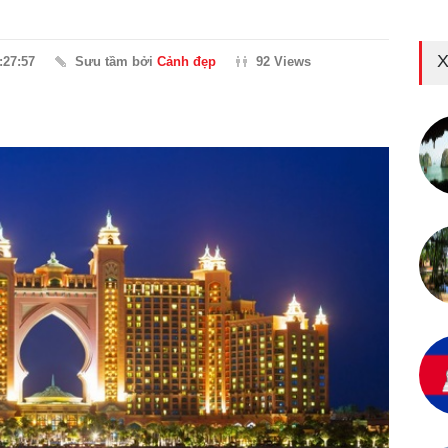
X
:27:57
Sưu tầm bởi
Cảnh đẹp
92 Views