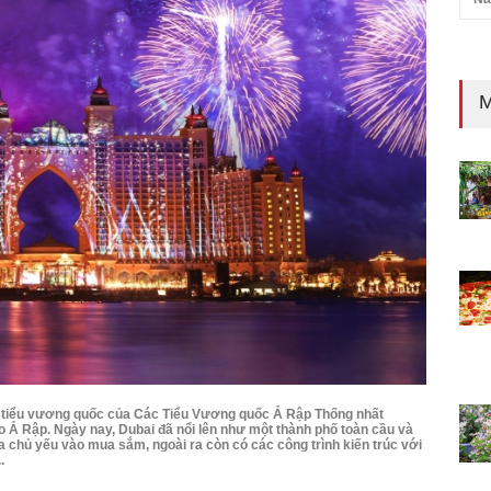
M
ảy tiểu vương quốc của Các Tiểu Vương quốc Ả Rập Thống nhất
 Ả Rập. Ngày nay, Dubai đã nổi lên như một thành phố toàn cầu và
ựa chủ yếu vào mua sắm, ngoài ra còn có các công trình kiến trúc với
.