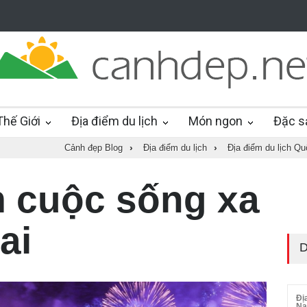
hế Giới
Địa điểm du lịch
Món ngon
Đặc s
Cảnh đẹp Blog
›
Địa điểm du lịch
›
Địa điểm du lịch Q
m cuộc sống xa
ai
D
Đị
N