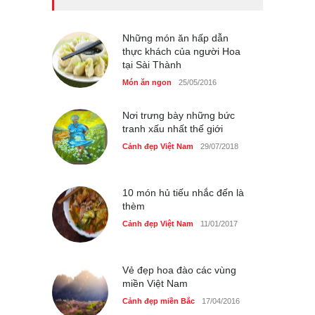
Những món ăn đồng quê
dân dã ở Sài Gòn
Những món ăn hấp dẫn
Cảnh đẹp Việt Nam
25/04/2020
thực khách của người Hoa
tại Sài Thành
Món ăn ngon
25/05/2016
Nơi trưng bày những bức
tranh xấu nhất thế giới
Cảnh đẹp Việt Nam
29/07/2018
10 món hủ tiếu nhắc đến là
thèm
Cảnh đẹp Việt Nam
11/01/2017
Vẻ đẹp hoa đào các vùng
miền Việt Nam
Cảnh đẹp miền Bắc
17/04/2016