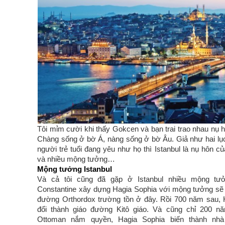
Tôi mỉm cười khi thấy Gokcen và bạn trai trao nhau nụ h
Chàng sống ở bờ Á, nàng sống ở bờ Âu. Giả như hai lục
người trẻ tuổi đang yêu như họ thì Istanbul là nụ hôn củ
và nhiều mộng tưởng…
Mộng tưởng Istanbul
Và cả tôi cũng đã gặp ở Istanbul nhiều mộng tư
Constantine xây dựng Hagia Sophia với mộng tưởng sẽ
đường Orthordox trường tồn ở đây. Rồi 700 năm sau,
đổi thành giáo đường Kitô giáo. Và cũng chỉ 200 n
Ottoman nắm quyền, Hagia Sophia biến thành nhà