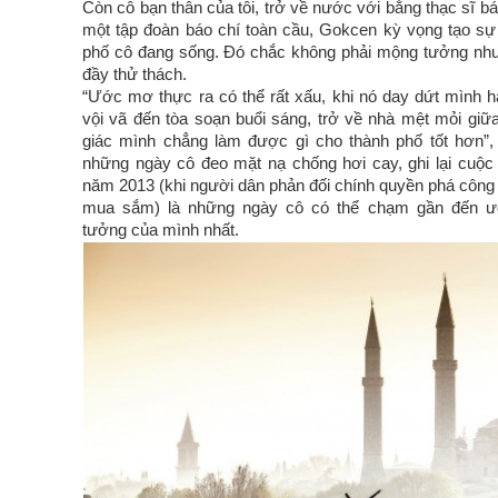
Còn cô bạn thân của tôi, trở về nước với bằng thạc sĩ báo 
một tập đoàn báo chí toàn cầu, Gokcen kỳ vọng tạo sự 
phố cô đang sống. Đó chắc không phải mộng tưởng nh
đầy thử thách.
“Ước mơ thực ra có thể rất xấu, khi nó day dứt mình h
vội vã đến tòa soạn buổi sáng, trở về nhà mệt mỏi g
giác mình chẳng làm được gì cho thành phố tốt hơn”
những ngày cô đeo mặt nạ chống hơi cay, ghi lại cuộc 
năm 2013 (khi người dân phản đối chính quyền phá công 
mua sắm) là những ngày cô có thể chạm gần đến 
tưởng của mình nhất.