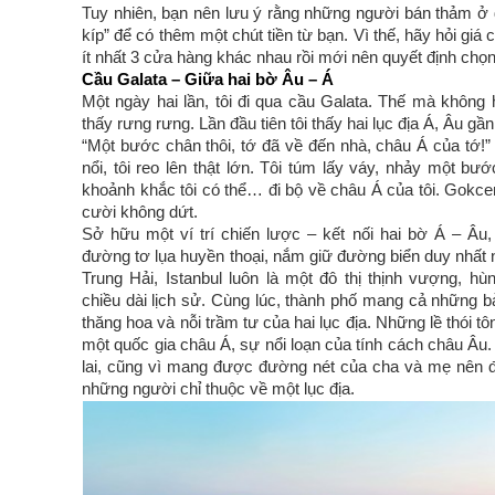
Tuy nhiên, bạn nên lưu ý rằng những người bán thảm ở đ
kíp” để có thêm một chút tiền từ bạn. Vì thế, hãy hỏi gi
ít nhất 3 cửa hàng khác nhau rồi mới nên quyết định chọ
Cầu Galata – Giữa hai bờ Âu – Á
Một ngày hai lần, tôi đi qua cầu Galata. Thế mà không 
thấy rưng rưng. Lần đầu tiên tôi thấy hai lục địa Á, Âu gầ
“Một bước chân thôi, tớ đã về đến nhà, châu Á của tớ!”
nổi, tôi reo lên thật lớn. Tôi túm lấy váy, nhảy một bước
khoảnh khắc tôi có thể… đi bộ về châu Á của tôi. Gokce
cười không dứt.
Sở hữu một ví trí chiến lược – kết nối hai bờ Á – Âu
đường tơ lụa huyền thoại, nắm giữ đường biển duy nhất 
Trung Hải, Istanbul luôn là một đô thị thịnh vượng, h
chiều dài lịch sử. Cùng lúc, thành phố mang cả những 
thăng hoa và nỗi trầm tư của hai lục địa. Những lề thói tô
một quốc gia châu Á, sự nổi loạn của tính cách châu Âu. 
lai, cũng vì mang được đường nét của cha và mẹ nên đ
những người chỉ thuộc về một lục địa.