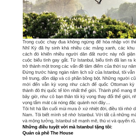
Trong cuộc chạy đua không ngừng để hòa nhập với thế 
Nhĩ Kỳ đã hy sinh khá nhiều các mảng xanh, các khu
cách đó khiến nhiều người dân đất nước này nổi giậ
cuộc biểu tình gay gắt. Từ Istanbul, biểu tình đã lan ra
trở thành một trong các vấn đề tâm điểm của thời sự nă
Đứng trước hàng ngàn năm lịch sử của Istanbul, tôi vẫn
trẻ trung, dồn dập và có phần bồng bột. Những người cũ
mới đến vẫn kỳ vọng như cách đế quốc Ottoman kỳ v
thành đô thị quốc tế lớn nhất thế giới. Thành phố mang 
bây giờ, như cô bạn thân tôi kỳ vọng thay đổi thế giới,
vọng tắm mát cái nóng đặc quánh nơi đây…
Tôi hít hà lần cuối mùi mưa ở xứ nhiệt đới, điều tôi nhớ da
Nam. Tôi biết mình sẽ nhớ Istanbul. Với tất cả những m
và mộng tưởng, Istanbul sẽ mạnh mẽ, thú vị và quyến rũ.
Những điều tuyệt vời mà Istanbul tặng tôi:
Quán cà phê The House