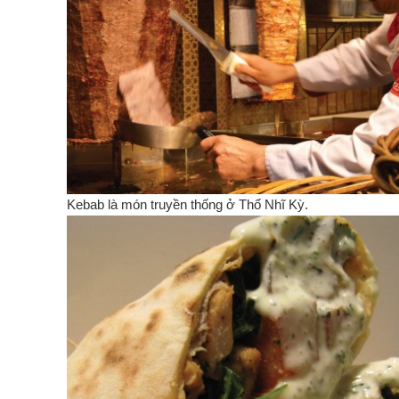
Kebab là món truyền thống ở Thổ Nhĩ Kỳ.