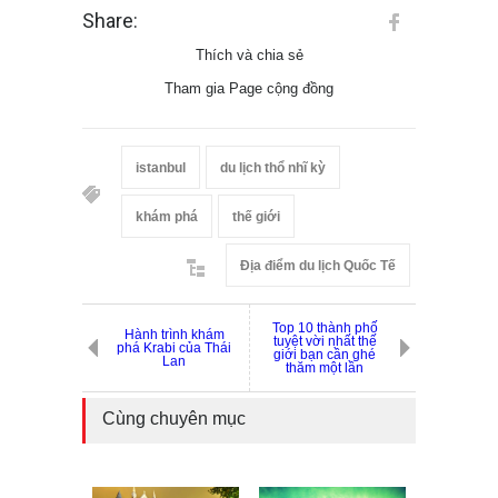
Share:
Thích và chia sẻ
Tham gia Page cộng đồng
istanbul
du lịch thổ nhĩ kỳ
khám phá
thế giới
Địa điểm du lịch Quốc Tế
Top 10 thành phố
Hành trình khám
tuyệt vời nhất thế
phá Krabi của Thái
giới bạn cần ghé
Lan
thăm một lần
Cùng chuyên mục