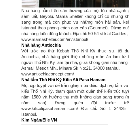
Nhà hàng nằm trên sân thượng của một tòa nhà cạnh 
sầm uất, Beyolu. Mama Shelter không chỉ có những k
sang trọng mà còn phục vụ những món hải sản, ke
Istanbul theo phong cách cao cấp (Gourmet). Đừng quê
nhà hàng luôn đông khách. Địa chỉ: 50-54 stiklal Caddesi, 
www.mamashelter.com/en/istanbul/
Nhà hàng Antiochia
Với ước ao thử Kebab Thổ Nhĩ Kỳ thực sự, tôi đư
Antiochia, nhà hàng giới thiệu những món ăn làm từ 
người Thổ Nhĩ Kỳ làm tại nhà, giữa không gian nhà hàng s
Asmalı Mescit Mh., Minare Sk No:21, 34000 stanbul.
www.antiochiaconcept.com/
Nhà tắm Thổ Nhĩ Kỳ Kilic Ali Pasa Hamam
Một dịp tuyệt vời để trải nghiệm ba điều: dịch vụ tắm 
kiểu Thổ Nhĩ Kỳ, tham quan một quần thể kiến trúc tuy
năm 1580 và hưởng thụ một không gian sang trọng (
năm sao) Đừng quên đặt trước trê
www.kilicalipasahamami.com/ Địa chỉ: Số 1 34425 
Istanbul.
Kim Ngân/Elle VN