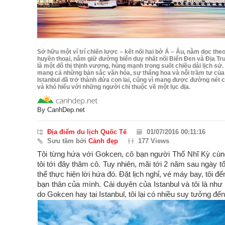
Sở hữu một ví trí chiến lược – kết nối hai bờ Á – Âu, nằm dọc the
huyền thoại, nắm giữ đường biển duy nhất nối Biển Đen và Địa Trun
là một đô thị thịnh vượng, hùng mạnh trong suốt chiều dài lịch sử.
mang cả những bản sắc văn hóa, sự thăng hoa và nỗi trầm tư của c
Istanbul đã trở thành đứa con lai, cũng vì mang được đường nét 
và khó hiểu với những người chỉ thuộc về một lục địa.
By
CanhDep.net
Địa điểm du lịch Quốc Tế
01/07/2016 00:11:16
Sưu tầm bởi
Cảnh đẹp
177 Views
Tôi từng hứa với Gokcen, cô bạn người Thổ Nhĩ Kỳ cùng
tôi tới đây thăm cô. Tuy nhiên, mãi tới 2 năm sau ngày tố
thể thực hiện lời hứa đó. Đặt lịch nghỉ, vé máy bay, tôi đ
bạn thân của mình. Cái duyên của Istanbul và tôi là như
do Gokcen hay tại Istanbul, tôi lại có nhiều suy tưởng đến