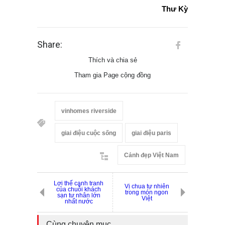
Thư Kỳ
Share:
Thích và chia sẻ
Tham gia Page cộng đồng
vinhomes riverside
giai điệu cuộc sống
giai điệu paris
Cảnh đẹp Việt Nam
Lợi thế cạnh tranh
Vị chua tự nhiên
của chuỗi khách
trong món ngon
sạn tư nhân lớn
Việt
nhất nước
Cùng chuyên mục