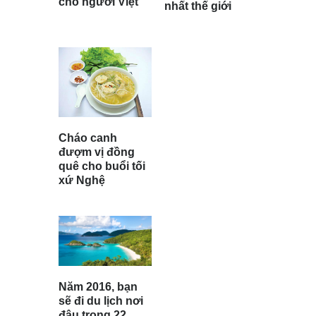
cho người Việt
nhất thế giới
Cháo canh
đượm vị đồng
quê cho buổi tối
xứ Nghệ
Năm 2016, bạn
sẽ đi du lịch nơi
đâu trong 22