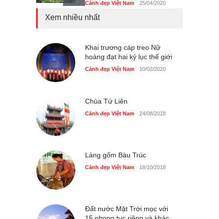
Cảnh đẹp Việt Nam
25/04/2020
Xem nhiều nhất
Bán đảo Sơn Trà sẽ là khu
du lịch quốc gia
Cảnh đẹp Việt Nam
Khai trương cáp treo Nữ
24/04/2020
hoàng đạt hai kỷ lục thế giới
Những món ăn đồng quê
Cảnh đẹp Việt Nam
10/02/2020
dân dã ở Sài Gòn
Cảnh đẹp Việt Nam
25/04/2020
Chùa Tứ Liên
Cảnh đẹp Việt Nam
24/08/2018
Làng gốm Bàu Trúc
Cảnh đẹp Việt Nam
18/10/2018
Đất nước Mặt Trời mọc với
15 phong tục riêng và khác