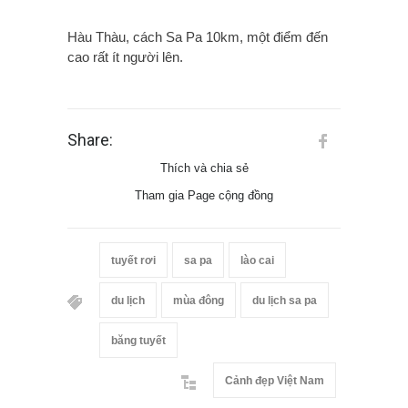
Hàu Thàu, cách Sa Pa 10km, một điểm đến
cao rất ít người lên.
Share:
Thích và chia sẻ
Tham gia Page cộng đồng
tuyết rơi
sa pa
lào cai
du lịch
mùa đông
du lịch sa pa
băng tuyết
Cảnh đẹp Việt Nam