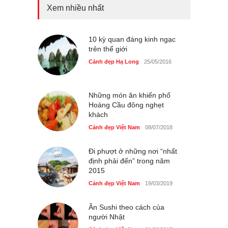
Xem nhiều nhất
Bán đảo Sơn Trà sẽ là khu
du lịch quốc gia
Cảnh đẹp Việt Nam
10 kỳ quan đáng kinh ngạc
24/04/2020
trên thế giới
Những món ăn đồng quê
Cảnh đẹp Hạ Long
25/05/2016
dân dã ở Sài Gòn
Cảnh đẹp Việt Nam
25/04/2020
Những món ăn khiến phố
Hoàng Cầu đông nghẹt
khách
Cảnh đẹp Việt Nam
08/07/2018
Đi phượt ở những nơi “nhất
định phải đến” trong năm
2015
Cảnh đẹp Việt Nam
19/03/2019
Ăn Sushi theo cách của
người Nhật