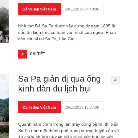
Cảnh đẹp Việt Nam
29/11/2019 04:40:06
Nhà thờ Đá Sa Pa được xây dựng từ năm 1895 là
dấu ấn kiến trúc cổ toàn vẹn nhất của người Pháp
còn sót lại tại Sa Pa, Lào Cai.
CHI TIẾT
Sa Pa giản dị qua ống
4
kính dân du lịch bụi
Cảnh đẹp Việt Nam
28/11/2019 16:37:06
Quanh năm chìm trong làn mây bồng bềnh, thị trấn
Sa Pa như một thành phố trong sương huyền ảo và
ẩn chứa những vẻ đẹp giản dị có sức hút lớn với