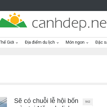
hế Giới
Địa điểm du lịch
Món ngon
Đặc s
Sẽ có chuỗi lễ hội bốn
942