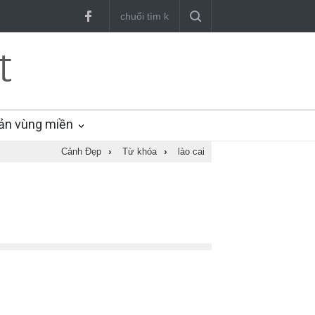
ản vùng miền
Cảnh Đẹp
›
Từ khóa
›
lào cai