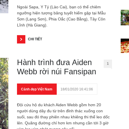
Ngoài Sapa, Y Tý (Lào Cai), bạn có thể chiêm
ngưỡng hiện tượng băng tuyết hiếm gặp tại Mẫu
Sơn (Lạng Sơn), Phia Oắc (Cao Bằng), Tây Côn
Lĩnh (Hà Giang).
CHI TIẾT
Hành trình đưa Aiden
1
Webb rời núi Fansipan
Cảnh đẹp Việt Nam
18/01/2020 16:41:06
Đội cứu hộ du khách Aiden Webb gồm hơn 20
người dùng dây đu từ trên đỉnh thác xuống con
suối, sau đó thay phiên nhau khiêng thi thể leo dốc
lên. Quãng đường chỉ hơn km nhưng cần tới 3 giờ