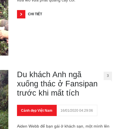
vừa leo vừa phát quang cây cối.
CHI TIẾT
Du khách Anh ngã
3
xuống thác ở Fansipan
trước khi mất tích
Cảnh đẹp Việt Nam
16/01/2020 04:29:06
Aiden Webb để bạn gái ở khách sạn, một mình lên