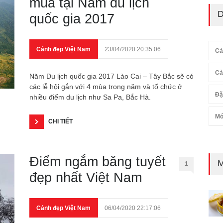
mùa tại Năm du lịch
D
quốc gia 2017
Cảnh đẹp Việt Nam
23/04/2020 20:35:06
Cả
Cả
Năm Du lịch quốc gia 2017 Lào Cai – Tây Bắc sẽ có
các lễ hội gắn với 4 mùa trong năm và tổ chức ở
Đặ
nhiều điểm du lịch như Sa Pa, Bắc Hà.
Mó
CHI TIẾT
Điểm ngắm băng tuyết
M
1
đẹp nhất Việt Nam
Cảnh đẹp Việt Nam
06/04/2020 22:17:06