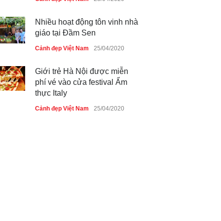
Nhiều hoạt động tôn vinh nhà
giáo tại Đầm Sen
Cảnh đẹp Việt Nam
25/04/2020
Giới trẻ Hà Nội được miễn
phí vé vào cửa festival Ẩm
thực Italy
Cảnh đẹp Việt Nam
25/04/2020
Tam giác mạch khoe sắc bên
bờ hồ Hà Nội
Cảnh đẹp Việt Nam
25/04/2020
Bán đảo Sơn Trà sẽ là khu
du lịch quốc gia
Cảnh đẹp Việt Nam
24/04/2020