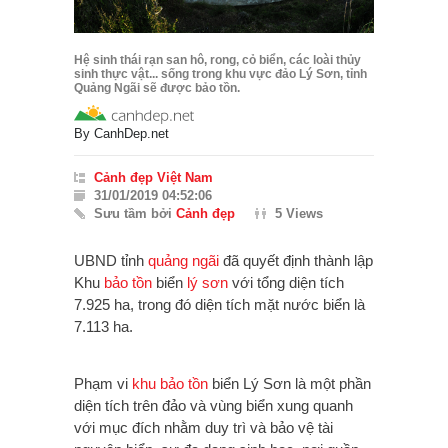
Hệ sinh thái rạn san hô, rong, cỏ biển, các loài thủy
sinh thực vật... sống trong khu vực đảo Lý Sơn, tỉnh
Quảng Ngãi sẽ được bảo tồn.
By
CanhDep.net
Cảnh đẹp Việt Nam
31/01/2019 04:52:06
Sưu tầm bởi
Cảnh đẹp
5 Views
UBND tỉnh
quảng ngãi
đã quyết định thành lập
Khu
bảo tồn
biển
lý sơn
với tổng diện tích
7.925 ha, trong đó diện tích mặt nước biển là
7.113 ha.
Phạm vi
khu bảo tồn
biển Lý Sơn là một phần
diện tích trên đảo và vùng biển xung quanh
với mục đích nhằm duy trì và bảo vệ tài