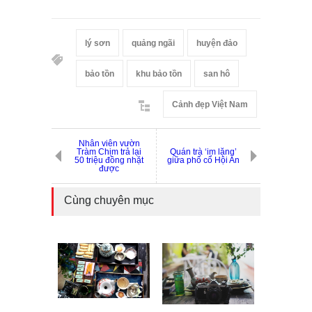
lý sơn
quảng ngãi
huyện đảo
bảo tồn
khu bảo tồn
san hô
Cảnh đẹp Việt Nam
Nhân viên vườn
Tràm Chim trả lại
Quán trà ‘im lặng’
50 triệu đồng nhặt
giữa phố cổ Hội An
được
Cùng chuyên mục