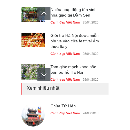
Nhiều hoạt động tôn vinh
nhà giáo tại Đầm Sen
Cảnh đẹp Việt Nam
25/04/2020
Giới trẻ Hà Nội được miễn
phí vé vào cửa festival Ẩm
thực Italy
Cảnh đẹp Việt Nam
25/04/2020
Tam giác mạch khoe sắc
bên bờ hồ Hà Nội
Cảnh đẹp Việt Nam
25/04/2020
Xem nhiều nhất
Bán đảo Sơn Trà sẽ là khu
du lịch quốc gia
Cảnh đẹp Việt Nam
Chùa Tứ Liên
24/04/2020
Cảnh đẹp Việt Nam
24/08/2018
Những món ăn đồng quê
dân dã ở Sài Gòn