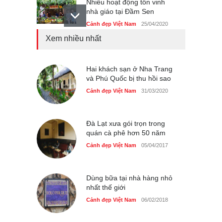
Nhiều hoạt động tôn vinh
nhà giáo tại Đầm Sen
Cảnh đẹp Việt Nam
25/04/2020
Xem nhiều nhất
Giới trẻ Hà Nội được miễn
phí vé vào cửa festival Ẩm
thực Italy
Hai khách sạn ở Nha Trang
Cảnh đẹp Việt Nam
và Phú Quốc bị thu hồi sao
25/04/2020
Cảnh đẹp Việt Nam
31/03/2020
Tam giác mạch khoe sắc
bên bờ hồ Hà Nội
Cảnh đẹp Việt Nam
25/04/2020
Đà Lạt xưa gói trọn trong
quán cà phê hơn 50 năm
Cảnh đẹp Việt Nam
05/04/2017
Dùng bữa tại nhà hàng nhỏ
nhất thế giới
Cảnh đẹp Việt Nam
06/02/2018