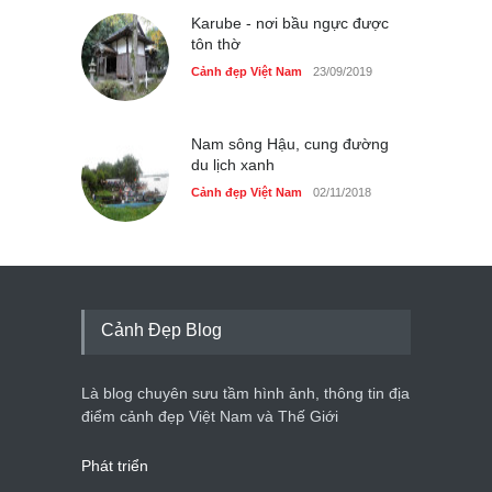
Karube - nơi bầu ngực được
tôn thờ
Cảnh đẹp Việt Nam
23/09/2019
Nam sông Hậu, cung đường
du lịch xanh
Cảnh đẹp Việt Nam
02/11/2018
Cảnh Đẹp Blog
Là blog chuyên sưu tầm hình ảnh, thông tin địa
điểm cảnh đẹp Việt Nam và Thế Giới
Phát triển