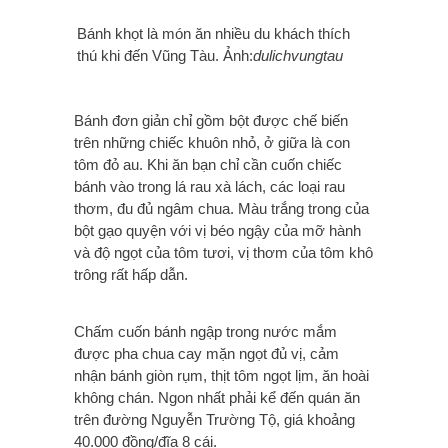
Bánh khọt là món ăn nhiều du khách thích
thú khi đến Vũng Tàu. Ảnh:
dulichvungtau
Bánh đơn giản chỉ gồm bột được chế biến
trên những chiếc khuôn nhỏ, ở giữa là con
tôm đỏ au. Khi ăn bạn chỉ cần cuốn chiếc
bánh vào trong lá rau xà lách, các loại rau
thơm, đu đủ ngâm chua. Màu trắng trong của
bột gạo quyện với vị béo ngậy của mỡ hành
và độ ngọt của tôm tươi, vị thơm của tôm khô
trông rất hấp dẫn.
Chấm cuốn bánh ngập trong nước mắm
được pha chua cay mặn ngọt đủ vị, cảm
nhận bánh giòn rụm, thịt tôm ngọt lịm, ăn hoài
không chán. Ngon nhất phải kể đến quán ăn
trên đường Nguyễn Trường Tộ, giá khoảng
40.000 đồng/đĩa 8 cái.