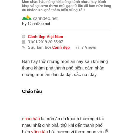
Món cháo hàu nóng hổi, sóng sánh nhựa hay bánh
khọt vàng ươm thơm mùi gạo từ lâu đã làm nức lòng
du khách khi ghé thăm biển Vũng Tàu.
By
CanhDep.net
Cảnh đẹp Việt Nam
31/01/2019 20:55:07
Sưu tầm bởi
Cảnh đẹp
7 Views
Bạn hãy thử những món ăn này sau khi lang
thang khám phá thành phố biển, cảm nhận
những món ăn dân dã đặc sắc nơi đây.
Cháo hàu
cháo hàu
là món ăn du khách thường rỉ tai
nhau nhất định phải thử khi đến thành phố
biển
vũng tàu
bởi hương vị thơm ngon và dễ