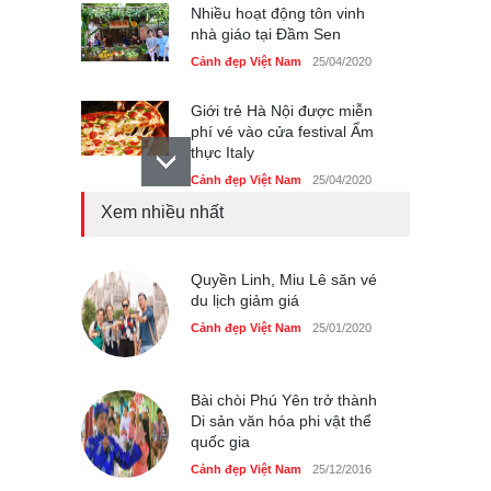
Nhiều hoạt động tôn vinh
nhà giáo tại Đầm Sen
Cảnh đẹp Việt Nam
25/04/2020
Giới trẻ Hà Nội được miễn
phí vé vào cửa festival Ẩm
thực Italy
Cảnh đẹp Việt Nam
25/04/2020
Xem nhiều nhất
Tam giác mạch khoe sắc
bên bờ hồ Hà Nội
Cảnh đẹp Việt Nam
Quyền Linh, Miu Lê săn vé
25/04/2020
du lịch giảm giá
Bán đảo Sơn Trà sẽ là khu
Cảnh đẹp Việt Nam
25/01/2020
du lịch quốc gia
Cảnh đẹp Việt Nam
24/04/2020
Bài chòi Phú Yên trở thành
Di sản văn hóa phi vật thể
quốc gia
Cảnh đẹp Việt Nam
25/12/2016