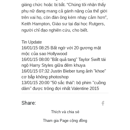
giáng chức hoặc bị bắt. “Chúng tôi nhận thấy
phụ nữ đang mang cả gánh nặng của thế giới
trên vai họ, còn đàn ông kém nhạy cảm hơn”,
Keith Hampton, Giáo sư tại đại học Rutgers,
người chỉ đạo nghiên cứu, cho biết.
Tin Update
16/01/15 08:25 Bất ngờ với 20 gương mặt
mộc của sao Hollywood
16/01/15 08:00 "Bắt quả tang" Taylor Swift tái
ngộ Harry Styles giữa đêm khuya
16/01/15 07:32 Justin Bieber tung ảnh "khoe"
cơ bắp không photoshop
13/01/15 20:00 "50 sắc thái": bộ phim "cuồng
dâm" được trông đợi nhất Valentine 2015
Share:
Thích và chia sẻ
Tham gia Page cộng đồng