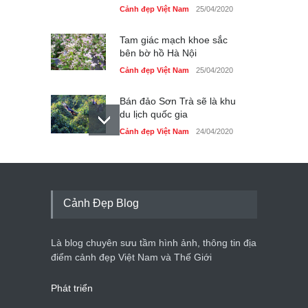
Cảnh đẹp Việt Nam
25/04/2020
Tam giác mạch khoe sắc
bên bờ hồ Hà Nội
Cảnh đẹp Việt Nam
25/04/2020
Bán đảo Sơn Trà sẽ là khu
du lịch quốc gia
Cảnh đẹp Việt Nam
24/04/2020
Những món ăn đồng quê
dân dã ở Sài Gòn
Cảnh đẹp Việt Nam
25/04/2020
Cảnh Đẹp Blog
Nhiều hoạt động tôn vinh
nhà giáo tại Đầm Sen
Là blog chuyên sưu tầm hình ảnh, thông tin địa
Cảnh đẹp Việt Nam
25/04/2020
điểm cảnh đẹp Việt Nam và Thế Giới
Phát triển