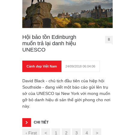
Hội bảo tồn Edinburgh
8
muốn trả lại danh hiệu
UNESCO
Cảnh đẹp Việt Nam
24/09/2018 06:04:06
David Black - chủ tịch đầu tiên của hiệp hội
Southside - đang viết một báo cáo gửi lên trụ
sở của UNESCO tại New York với mong muốn
gỡ bỏ danh hiệu di sản thế giới phong cho nơi
này.
CHI TIẾT
‹ First
<
1
2
3
4
>