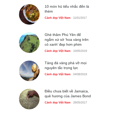
Cảnh đẹp Việt Nam
10 món hủ tiếu nhắc đến là
25/04/2020
thèm
Bán đảo Sơn Trà sẽ là khu
Cảnh đẹp Việt Nam
11/01/2017
du lịch quốc gia
Cảnh đẹp Việt Nam
24/04/2020
Ghé thăm Phú Yên để
ngắm xứ sở ‘hoa vàng trên
cỏ xanh’ đẹp hơn phim
Cảnh đẹp Việt Nam
10/05/2019
Tảng đá vàng phá vỡ mọi
nguyên tắc trọng lực
Cảnh đẹp Việt Nam
04/08/2019
Điều chưa biết về Jamaica,
quê hương của James Bond
Cảnh đẹp Việt Nam
28/05/2017