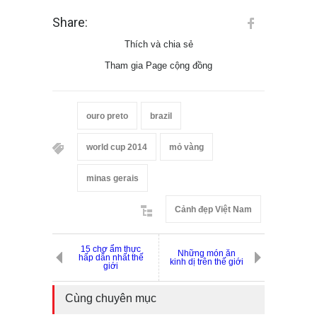
Share:
Thích và chia sẻ
Tham gia Page cộng đồng
ouro preto
brazil
world cup 2014
mỏ vàng
minas gerais
Cảnh đẹp Việt Nam
15 chợ ẩm thực
Những món ăn
hấp dẫn nhất thế
kinh dị trên thế giới
giới
Cùng chuyên mục